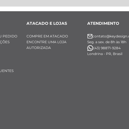
ATACADO E LOJAS
ATENDIMENTO
U PEDIDO
COMPRE EM ATACADO
contato@keydesign.
UÇÕES
ENCONTRE UMA LOJA
Seg. a sex. de 8h às 18h
AUTORIZADA
(43) 98871-9284
Londrina - PR, Brasil
UENTES