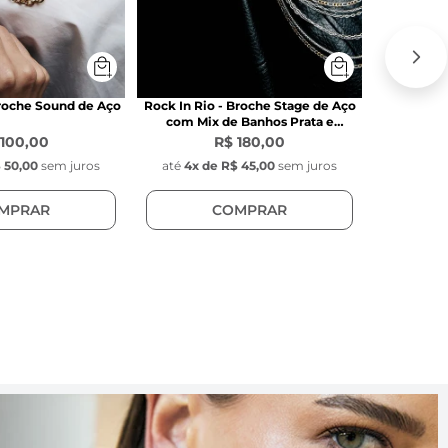
Broche Sound de Aço
Rock In Rio - Broche Stage de Aço
Rock In Ri
com Mix de Banhos Prata e
Péro
Dourado
 100,00
R$ 180,00
 50,00
sem juros
até
4
x de
R$ 45,00
sem juros
até
2
x 
MPRAR
COMPRAR