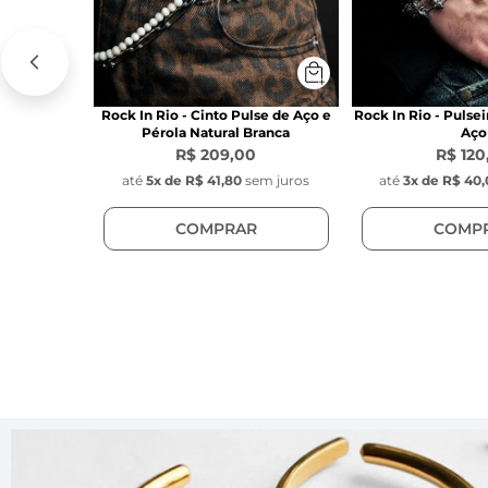
Rock In Rio - Cinto Pulse de Aço e
Rock In Rio - Pulse
Pérola Natural Branca
Aço
R$ 209,00
R$ 120
até
5
x de
R$ 41,80
sem juros
até
3
x de
R$ 40,
COMPRAR
COMP