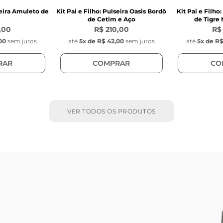
seira Amuleto de
Kit Pai e Filho: Pulseira Oasis Bordô
Kit Pai e Filho
de Cetim e Aço
de Tigre
,00
R$ 210,00
R$
00
sem juros
até
5
x de
R$ 42,00
sem juros
até
5
x de
R$
RAR
COMPRAR
CO
VER TODOS OS PRODUTOS