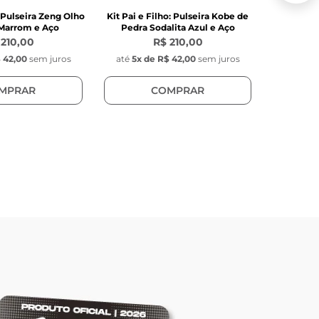
: Pulseira Zeng Olho
Kit Pai e Filho: Pulseira Kobe de
Kit Pai e 
 Marrom e Aço
Pedra Sodalita Azul e Aço
 210,00
R$ 210,00
 42,00
sem juros
até
5
x de
R$ 42,00
sem juros
até
6
x 
MPRAR
COMPRAR