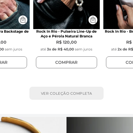
ira Backstage de
Rock In Rio - Pulseira Line-Up de
Rock In Rio - 
Aço e Pérola Natural Branca
,00
R$ 120,00
R$
00
sem juros
até
3
x de
R$ 40,00
sem juros
até
2
x de
R$
RAR
COMPRAR
CO
VER COLEÇÃO COMPLETA