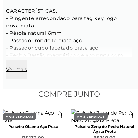
CARACTERÍSTICAS:

- Pingente arredondado para tag key logo 
nova prata

- Pérola natural 6mm

- Passador rondelle prata aço

- Passador cubo facetado prata aço

- Fecho Bastão magnético de aço prata com 
trava

Ver mais
- Fio comum cor marfim

- Passador cubo facetado prata aço

Composição:

COMPRE JUNTO
- Tamanho: P-M / G-GG

- Cor: Bege

-Feita manualmente com criação Key Design.

MAIS VENDIDOS
MAIS VENDIDOS
*Por ser uma pérola natural, a sua cor pode 
Pulseira Obama Aço Prata
Pulseira Zeng de Pedra Natural
sofrer variação.
Ágata Preta
R$ 170,00
R$ 140,00