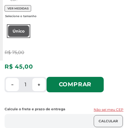
VER MEDIDAS
Único
R$
75
,
00
R$
45
,
00
COMPRAR
－
＋
Não sei meu CEP