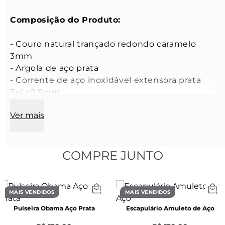
Composição do Produto:
- Couro natural trançado redondo caramelo 
3mm

- Argola de aço prata

- Corrente de aço inoxidável extensora prata 
3x4x0,5mm

- Fecho lagosta de aço inoxidável prata

Ver mais
- Tag Key Design prata

- Ponteira de aço inoxidável com furo lateral 
prata

- Tamanho: Ajustável para todos os tamanhos:

COMPRE JUNTO
- Cor: Caramelo
MAIS VENDIDOS
MAIS VENDIDOS
Pulseira Obama Aço Prata
Escapulário Amuleto de Aço