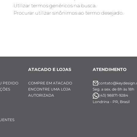
Utilizar termos genéricos na busca.
Procurar utilizar sinônimos ao termo desejado.
ATACADO E LOJAS
ATENDIMENTO
U PEDIDO
COMPRE EM ATACADO
contato@keydesign.
UÇÕES
ENCONTRE UMA LOJA
Seg. a sex. de 8h às 18h
AUTORIZADA
(43) 98871-9284
Londrina - PR, Brasil
UENTES