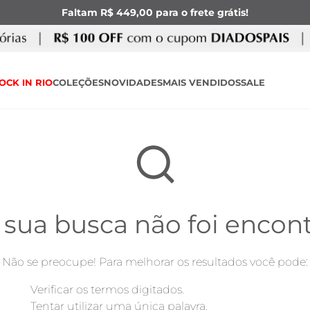
Faltam R$ 449,00 para o frete grátis!
OCK IN RIO
COLEÇÕES
NOVIDADES
MAIS VENDIDOS
SALE
 sua busca não foi encon
Não se preocupe! Para melhorar os resultados você pode:
Verificar os termos digitados.
Tentar utilizar uma única palavra.