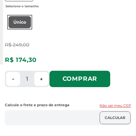
Único
R$
249
,
00
R$
174
,
30
COMPRAR
－
＋
Não sei meu CEP