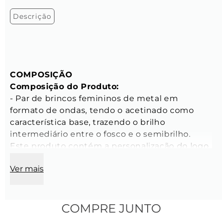
Descrição
COMPOSIÇÃO
Composição do Produto:
- Par de brincos femininos de metal em 
formato de ondas, tendo o acetinado como 
característica base, trazendo o brilho 
intermediário entre o fosco e o semibrilho. 
Este produto contém a personalização do logo 
da Key Design na tarraxa.

Ver mais
- Peso aproximado: 11 gramas

- Tamanho: Único

- Banho: Produto banhado a ouro 18K

- Processo: Galvânico

COMPRE JUNTO