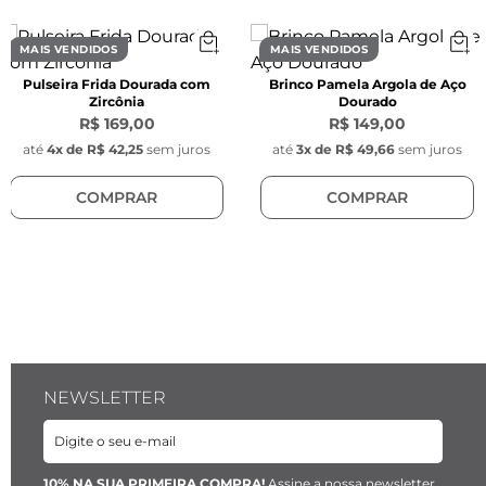
CARACTERÍSTICAS
Características dos Brincos:
MAIS VENDIDOS
MAIS VENDIDOS
- Comprimento: 18 mm

Pulseira Frida Dourada com
Brinco Pamela Argola de Aço
- Largura: 10 mm

Zircônia
Dourado
- Espessura: 5 mm

R$ 169,00
R$ 149,00
- Cor: Dourado

até
4
x de
R$ 42,25
sem juros
até
3
x de
R$ 49,66
sem juros
- Modelo: Ondas petit

COMPRAR
COMPRAR
- Tarraxas arredondadas na cor dourado 
banhadas a ouro, com 7mm de espessura.

O processo galvânico é um processo químico 
de revestimento metálico homogêneo que 
confere maior resistência a oxidação e 
proteção das peças.
NEWSLETTER
10% NA SUA PRIMEIRA COMPRA!
Assine a nossa newsletter