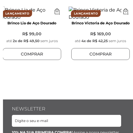
- Espessura: 2,5 mm

- Cor: Dourado

LANÇAMENTO
LANÇAMENTO
- Material:  Aço inoxidável 

Brinco Lia de Aço Dourado
Brinco Victoria de Aço Dourado
- Modelo: Meia argola torcida

- Tarraxas arredondadas na cor dourada, com 
R$ 99,00
R$ 169,00
7mm de espessura.
até
2
x de
R$ 49,50
sem juros
até
4
x de
R$ 42,25
sem juros
COMPRAR
COMPRAR
NEWSLETTER
10% NA SUA PRIMEIRA COMPRA!
Assine a nossa newsletter