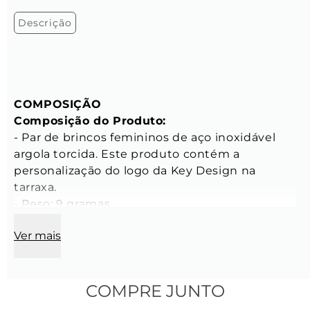
Descrição
COMPOSIÇÃO
Composição do Produto:
- Par de brincos femininos de aço inoxidável 
argola torcida. Este produto contém a 
personalização do logo da Key Design na 
tarraxa.

- Peso: 9 gramas

- Tamanho: Único

Ver mais
- Banho: Produto banhado a ouro

CARACTERÍSTICAS
Características dos Brincos:
COMPRE JUNTO
- Diâmetro: 31,5 mm
