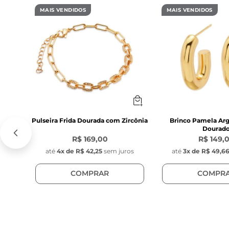
- Cor: Dourado

MAIS VENDIDOS
MAIS VENDIDOS
- Modelo: Elos 
Pulseira Frida Dourada com Zircônia
Brinco Pamela Arg
Dourad
R$ 169,00
R$ 149,
até
4
x de
R$ 42,25
sem juros
até
3
x de
R$ 49,6
COMPRAR
COMPR