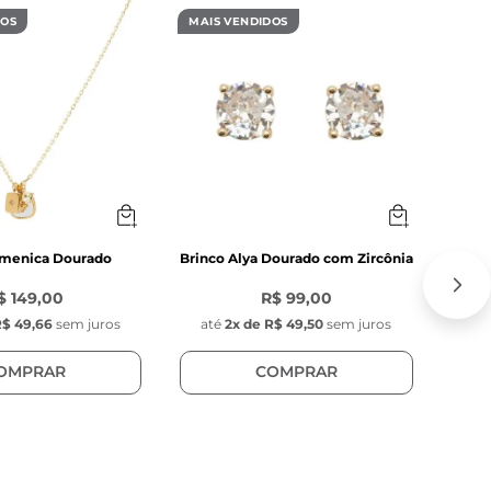
DOS
MAIS VENDIDOS
MAIS
omenica Dourado
Brinco Alya Dourado com Zircônia
Pul
$ 149,00
R$ 99,00
$ 49,66
sem juros
até
2
x de
R$ 49,50
sem juros
at
OMPRAR
COMPRAR