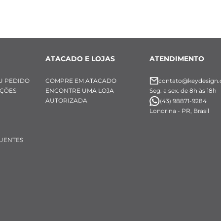
ATACADO E LOJAS
ATENDIMENTO
U PEDIDO
COMPRE EM ATACADO
contato@keydesign.
UÇÕES
ENCONTRE UMA LOJA
Seg. a sex. de 8h às 18h
AUTORIZADA
(43) 98871-9284
Londrina - PR, Brasil
UENTES