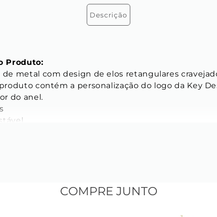
Descrição
 Produto:
o de metal com design de elos retangulares craveja
e produto contém a personalização do logo da Key De
or do anel.



tável

 com aro regulável, serve serve do aro 10 ao aro 18.

to banhado a ouro 18K

ICAS
s do Anel:
COMPRE JUNTO
rno: 17 mm



anel: 2 mm
