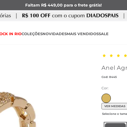
Faltam R$ 449,00 para o frete grátis!
OCK IN RIO
COLEÇÕES
NOVIDADES
MAIS VENDIDOS
SALE
Anel Ag
:
8445
Cor:
VER MEDIDAS