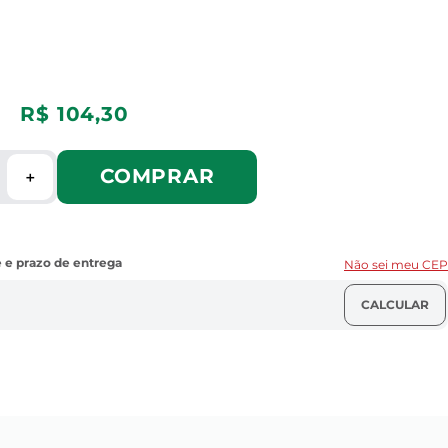
R$
104
,
30
COMPRAR
＋
Não sei meu CEP