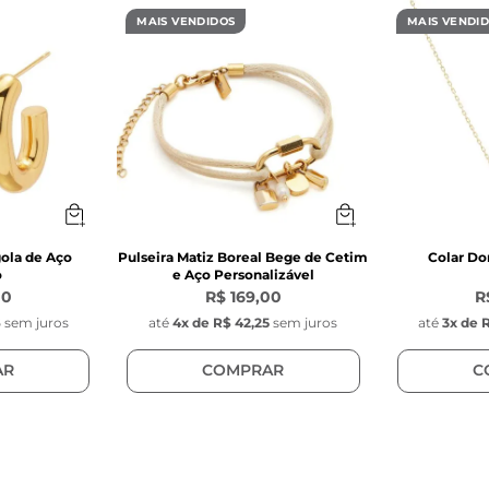
MAIS VENDIDOS
MAIS VENDI
vazados e cravejados
ola de Aço
Pulseira Matiz Boreal Bege de Cetim
Colar D
o
e Aço Personalizável
00
R$ 169,00
R
6
sem juros
até
4
x de
R$ 42,25
sem juros
até
3
x de
R
AR
COMPRAR
C