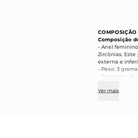
COMPOSIÇÃO
Composição do
- Anel feminin
Zircônias. Est
externa e inferi
- Peso: 3 gramas
- Tamanho: Ajus
* Anel maleável
Ver mais
- Banho: Produ
CARACTERÍST
Característica
- Diâmetro inte
- Largura: 5 mm
- Espessura do 