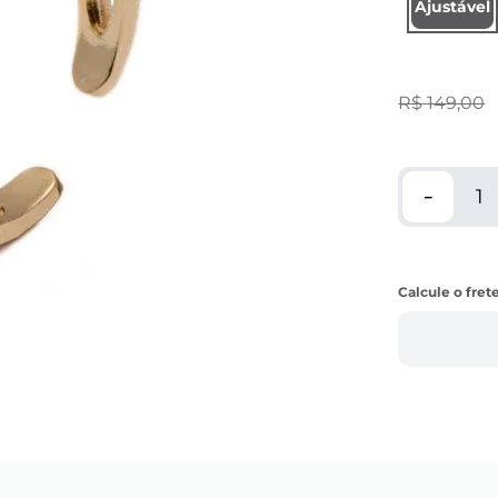
Ajustável
R$
149
,
00
－