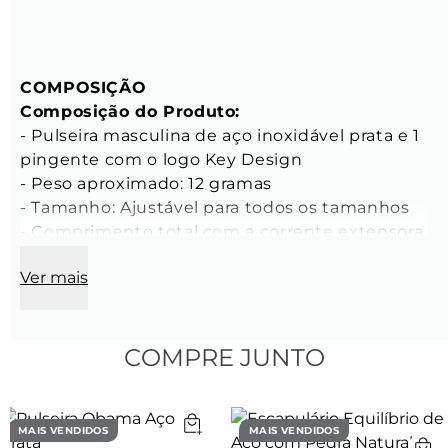
COMPOSIÇÃO
Composição do Produto:
- Pulseira masculina de aço inoxidável prata e 1 
pingente com o logo Key Design

- Peso aproximado: 12 gramas

- Tamanho: Ajustável para todos os tamanhos

- Comprimento total com a corrente extensora 
até 22 cm

Ver mais
CARACTERÍSTICAS
Características da Corrente:
- Compriment do elo: 6 mm

COMPRE JUNTO
- Largura do elo: 4,5 mm

- Espessura do elo: 2 mm

- Cor: Prata

MAIS VENDIDOS
MAIS VENDIDOS
- Material: Aço inoxidável
