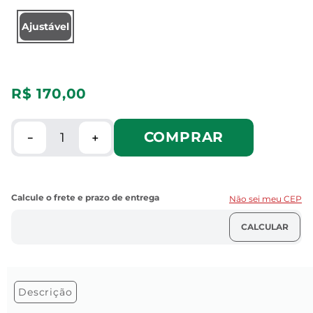
Ajustável
R$
170
,
00
COMPRAR
－
＋
Não sei meu CEP
Descrição