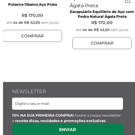
Pulseira Obama Aço Prata
- Modelo: Grãos de Café ( elos ovais e 
Escapulário Equilíbrio de Aço com
entrelaçados)

R$ 170,00
Pedra Natural Ágata Preta
- Fecho: Lagosta de aço inoxidável na cor prata

R$ 170,00
até
4
x de
R$ 42,50
sem juros
- Corrente extensora de aço inoxidável na cor 
até
4
x de
R$ 42,50
sem juros
COMPRAR
prata 3mm de espessura

COMPRAR
Características do Pingente Key Design:
- Pingente redondo com gravação da chave da 
Key Design

- Diâmetro: 1 cm

- Espessura: 1 mm 

- Cor: Prata

NEWSLETTER
- Material: Aço inoxidável 

- Posição do pingente: Fixo no fecho
10% NA SUA PRIMEIRA COMPRA!
Assine a nossa newsletter
e
receba dicas, novidades e promoções exclusivas
ENVIAR