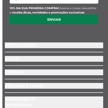
- Posição do pingente: Fixo, (no fecho)
10% NA SUA PRIMEIRA COMPRA!
Assine a nossa newsletter
e
receba dicas, novidades e promoções exclusivas
ENVIAR
INSTITUCIONAL
AJUDA
DÚVIDAS
ATACADO E LOJAS
ATENDIMENTO
SHOWROOM