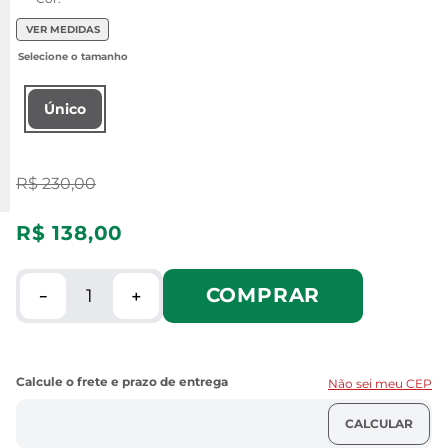
VER MEDIDAS
Único
R$
230
,
00
R$
138
,
00
COMPRAR
－
＋
Não sei meu CEP