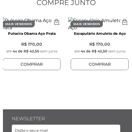
CARACTERÍSTICAS
COMPRE JUNTO
Características da Corrente:
- Comprimento do elo: 24mm

- Largura do elo: 8mm

MAIS VENDIDOS
MAIS VENDIDOS
- Espessura do elo: 2mm

Pulseira Obama Aço Prata
Escapulário Amuleto de Aço
- Cor: Prata

- Material: Aço inoxidável

R$ 170,00
R$ 170,00
- Modelo da corrente: Tijolinho elo oval 
até
4
x de
R$ 42,50
sem juros
até
4
x de
R$ 42,50
sem juros
retangular

COMPRAR
COMPRAR
- Fecho de aço inoxidável em formato de 
número dois de pressão

Características do Pingente Key Design:
- Pingente redondo com gravação da chave da 
Key Design

- Diâmetro: 1 cm

- Espessura: 1 mm 

NEWSLETTER
- Cor: Prata

- Material: Aço inoxidável 
