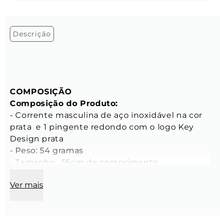
Descrição
COMPOSIÇÃO
Composição do Produto:
- Corrente masculina de aço inoxidável na cor 
prata  e 1 pingente redondo com o logo Key 
Design prata

- Peso: 54 gramas

- Tamanho:  55cm de comprimento

- Altura aproximada da peça no corpo: 27,5cm a 
Ver mais
partir do ombro (*de acordo com largura do 
pescoço)
