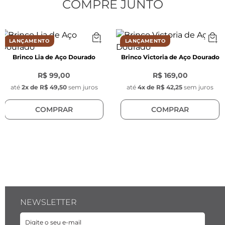
Altura da peça:
 4,6 cm
COMPRE JUNTO
Largura da peça:
 3,9 cm
Cor:
 Prata (Ródio Branco)
Material:
 Liga metálica
LANÇAMENTO
LANÇAMENTO
Modelo:
 Pêndulo retangular vazado e liso
Brinco Lia de Aço Dourado
Brinco Victoria de Aço Dourado
R$ 99,00
R$ 169,00
até
2
x de
R$ 49,50
sem juros
até
4
x de
R$ 42,25
sem juros
COMPRAR
COMPRAR
NEWSLETTER