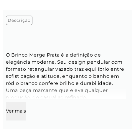
Descrição
O Brinco Merge Prata é a definição de 
elegância moderna. Seu design pendular com 
formato retangular vazado traz equilíbrio entre 
sofisticação e atitude, enquanto o banho em 
ródio branco confere brilho e durabilidade. 
Uma peça marcante que eleva qualquer 
produção, do casual ao refinado.
Ver mais
Características dos Brincos:
Altura total:
 45 mm
Peso:
 25 gramas (aproximado)