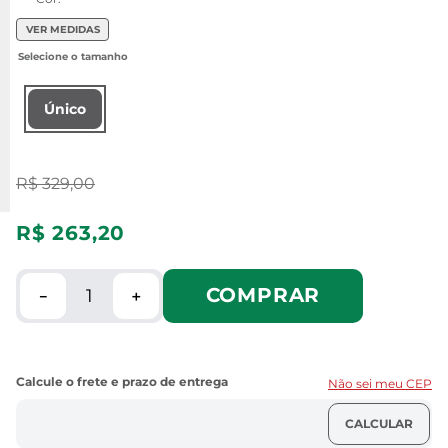
VER MEDIDAS
Único
R$
329
,
00
R$
263
,
20
COMPRAR
－
＋
Não sei meu CEP