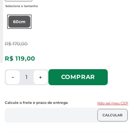
60cm
R$
170
,
00
R$
119
,
00
COMPRAR
－
＋
Não sei meu CEP