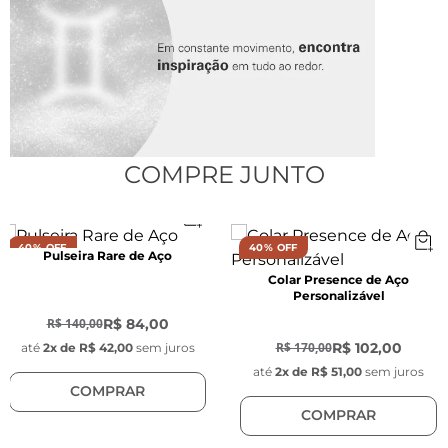
Comprimento do elo:
 3 mm
Espessura do elo:
 0,7 mm
Fecho:
 Garra de lagosta
Material:
 Aço inoxidável Prata.
COMPRE JUNTO
40% OFF
40% OFF
Pulseira Rare de Aço
Pingente Key Design:
Colar Presence de Aço
Personalizável
-
40
%
-
40
%
R$ 84,00
R$ 140,00
Diâmetro:
 1 cm 
R$ 102,00
R$ 170,00
até
2
x de
R$ 42,00
sem juros
até
2
x de
R$ 51,00
sem juros
Espessura:
 1 mm 
COMPRAR
COMPRAR
Material:
 Aço inoxidável Prata