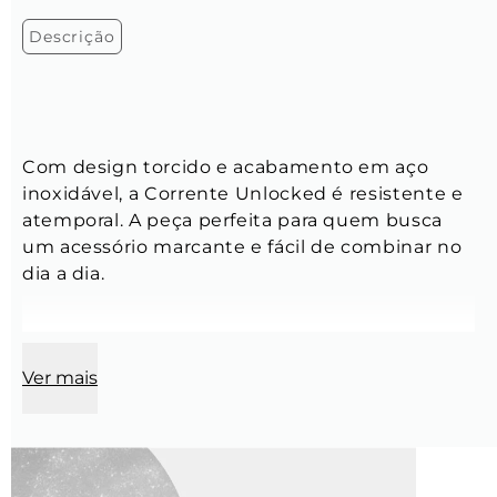
Descrição
Com design torcido e acabamento em aço 
inoxidável, a Corrente Unlocked é resistente e 
atemporal. A peça perfeita para quem busca 
um acessório marcante e fácil de combinar no 
dia a dia.
Ver mais
Corrente:
Comprimento:
 60 cm
Modelo:
 Cordão Baiano