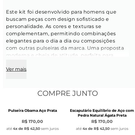
Este kit foi desenvolvido para homens que 
buscam peças com design sofisticado e 
personalidade. As cores e texturas se 
complementam, permitindo combinações 
elegantes para o dia a dia ou composições 
com outras pulseiras da marca. Uma proposta 
moderna e cheia de atitude, perfeita para 
qualquer ocasião.
Ver mais
Pulseira Obama Marrom:
Espessura do elo:
 4 mm
COMPRE JUNTO
Cor:
 Prata com fio marrom
Material:
 Aço inoxidável e nylon
Modelo:
 Box veneziana com fio entrelaçado
Fecho:
 Lagosta de aço inoxidável
Pulseira Obama Aço Prata
Tag:
 Aço inoxidável prata com logo Key Design
Escapulário Equilíbrio de Aço com