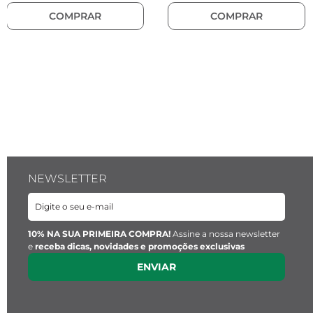
R$ 170,00
Pedra Natural Ágata Preta
R$ 170,00
até
4
x de
R$ 42,50
sem juros
Pulseira Chutney:
até
4
x de
R$ 42,50
sem juros
COMPRAR
Espessura:
 3 mm
COMPRAR
Cor:
 Caramelo
Modelo:
 Cabo de aço trançado
Fecho:
 Magnético em aço inoxidável com 6 
mm de espessura
Passador:
 Rondelli prata em aço inoxidável 
com silicone
Pulseira Fiesta:
Espessura:
 2 mm
NEWSLETTER
Cor:
 Vermelho escuro
Material:
 Aço inoxidável
Modelo:
 Cabo de aço trançado
10% NA SUA PRIMEIRA COMPRA!
Assine a nossa newsletter
Fecho:
 Magnético em aço inoxidável com 6 
e
receba dicas, novidades e promoções exclusivas
mm de espessura
ENVIAR