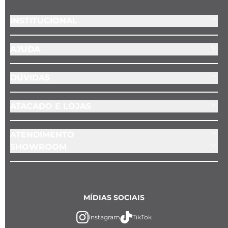
Passadores:
 Rondelli prata em aço inoxidável 
com silicone
INSTITUCIONAL
AJUDA
DÚVIDAS
ATACADO E LOJAS
ATENDIMENTO
SHOWROOM