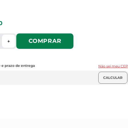
0
COMPRAR
＋
Não sei meu CEP