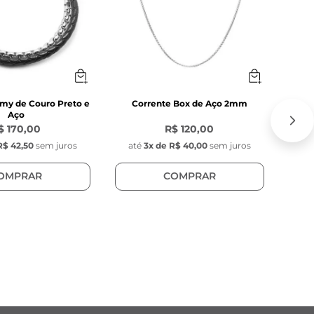
my de Couro Preto e
Corrente Box de Aço 2mm
P
Aço
$ 170,00
R$ 120,00
R$ 42,50
sem juros
até
3
x de
R$ 40,00
sem juros
at
OMPRAR
COMPRAR