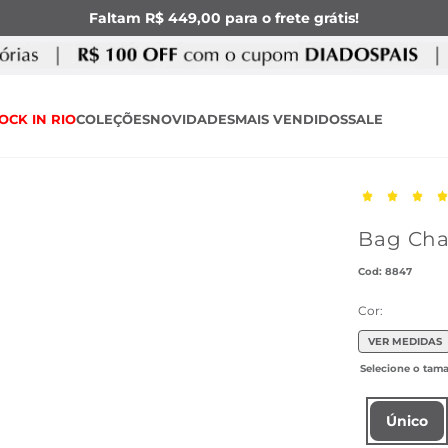
Faltam R$ 449,00 para o frete grátis!
OCK IN RIO
COLEÇÕES
NOVIDADES
MAIS VENDIDOS
SALE
Bag Cha
:
8847
Cor:
VER MEDIDAS
Único