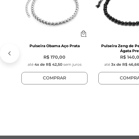
Pulseira Obama Aço Prata
Pulseira Zeng de P
Ágata Pre
R$ 170,00
R$ 140,
até
4
x de
R$ 42,50
sem juros
até
3
x de
R$ 46,6
COMPRAR
COMPR