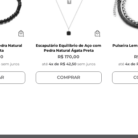
edra Natural
Escapulário Equilíbrio de Aço com
Pulseira Lem
ta
Pedra Natural Ágata Preta
00
R$ 170,00
R
6
sem juros
até
4
x de
R$ 42,50
sem juros
até
4
x de
AR
COMPRAR
C