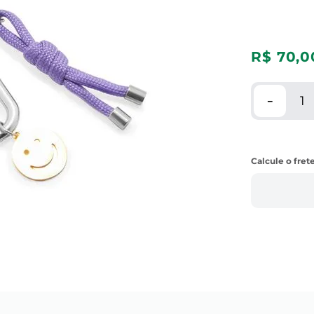
R$
70
,
0
－