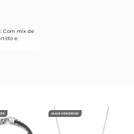
. Com mix de 
rtido e 
DOS
MAIS VENDIDOS
MAIS