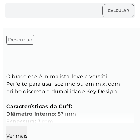
Descrição
O bracelete é inimalista, leve e versátil. 
Perfeito para usar sozinho ou em mix, com 
brilho discreto e durabilidade Key Design.
Características da Cuff:
Diâmetro interno:
 57 mm
Espessura:
 3 mm
Cor:
 Dourado
Ver mais
Material:
 Aço inoxidável