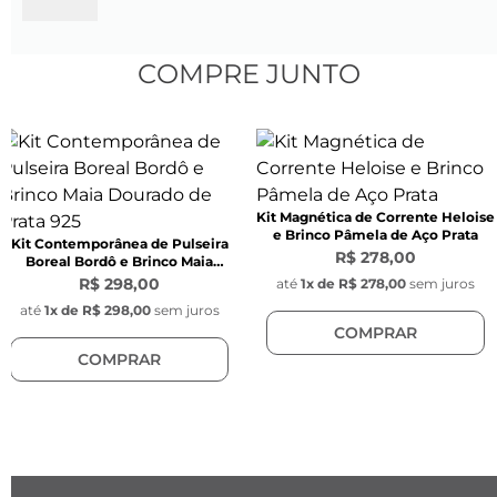
Comprimento do elo:
 9 mm
Largura do elo: 
4 mm
Espessura do elo:
 1 mm
COMPRE JUNTO
Cor: 
Dourada
Modelo:
 Tijolinho oval
Fecho:
 lagosta na cor dourada
Material:
 Liga metálica Nobre
Kit Magnética de Corrente Heloise
Corrente com zircônia
e Brinco Pâmela de Aço Prata
Kit Contemporânea de Pulseira
Comprimento do elo: 
6 mm
R$ 278,00
Boreal Bordô e Brinco Maia
Largura do elo:
 3 mm
Dourado de Prata 925
R$ 298,00
até
1
x de
R$ 278,00
sem juros
Espessura do elo:
 1 mm
até
1
x de
R$ 298,00
sem juros
COMPRAR
Cor: 
Dourada
COMPRAR
Modelo: 
Tijolinho oval com pedra zircônia 
branca. 
Corrente Charlote
Comprimento: 
11 mm
Largura: 
7 mm