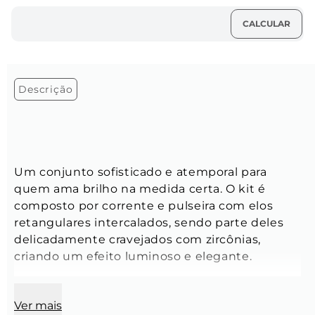
Descrição
Um conjunto sofisticado e atemporal para 
quem ama brilho na medida certa. O kit é 
composto por corrente e pulseira com elos 
retangulares intercalados, sendo parte deles 
delicadamente cravejados com zircônias, 
criando um efeito luminoso e elegante.
Pulseira Frida 
Ver mais
Tamanho: 
16 cm + 5 cm de extensora