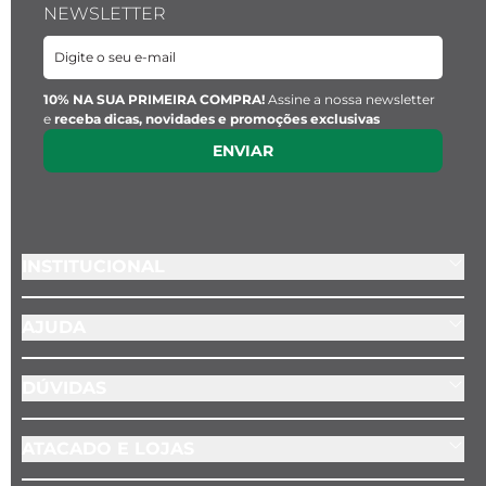
NEWSLETTER
Espessura:
 2mm 
Cor:
 Dourada 
Material: 
Liga metálica 
Modelo: 
Tijolinho 
10% NA SUA PRIMEIRA COMPRA!
Assine a nossa newsletter
e
receba dicas, novidades e promoções exclusivas
Fecho: 
De encaixe
ENVIAR
INSTITUCIONAL
AJUDA
DÚVIDAS
ATACADO E LOJAS