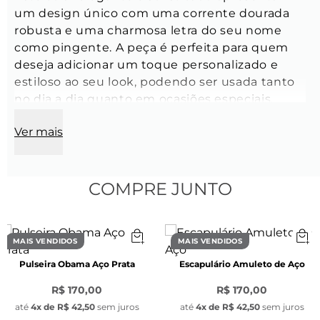
um design único com uma corrente dourada 
robusta e uma charmosa letra do seu nome 
como pingente. A peça é perfeita para quem 
deseja adicionar um toque personalizado e 
estiloso ao seu look, podendo ser usada tanto 
no dia a dia quanto em ocasiões especiais.
Ver mais
Tamanho:
 46 cm
COMPRE JUNTO
Modelo:
 Colar com inicial de nome
Cor: Dourado
MAIS VENDIDOS
MAIS VENDIDOS
Pulseira Obama Aço Prata
Escapulário Amuleto de Aço
Espessura: 18.5
R$ 170,00
R$ 170,00
Fecho: Clip
até
4
x de
R$ 42,50
sem juros
até
4
x de
R$ 42,50
sem juros