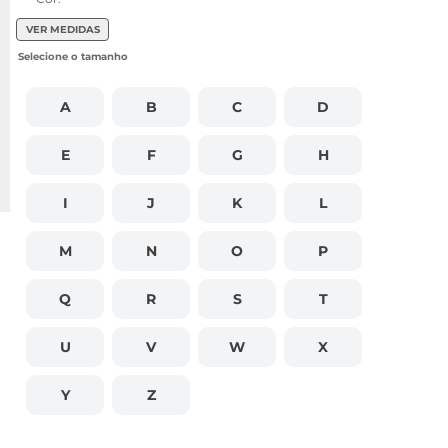
VER MEDIDAS
A
B
C
D
E
F
G
H
I
J
K
L
M
N
O
P
Q
R
S
T
U
V
W
X
Y
Z