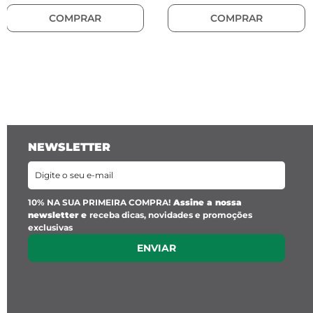
COMPRAR
COMPRAR
Material:
 Aço inoxidável
Pingente Letra:
Espessura:
 25.5 mm x 1,5 mm
NEWSLETTER
Cor: Dourado
10% NA SUA PRIMEIRA COMPRA!
Assine a nossa
newsletter e
receba dicas, novidades e promoções
exclusivas
ENVIAR