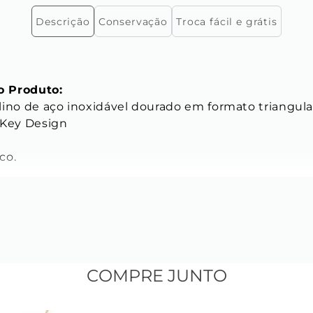
Descrição
Conservação
Troca fácil e grátis
 Produto:
lino de aço inoxidável dourado em formato triangul
 Key Design

o.

ICAS
s do Brinco:
: 17 mm

m

5 mm

COMPRE JUNTO
inoxidável

gie Hoop