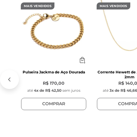
MAIS VENDIDOS
MAIS VENDIDOS
Pulseira Jackma de Aço Dourada
Corrente Hewett de
2mm
R$ 170,00
R$ 140,
até
4
x de
R$ 42,50
sem juros
até
3
x de
R$ 46,6
COMPRAR
COMPR