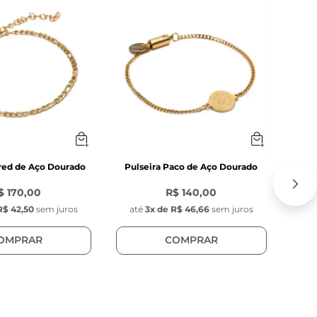
40% 
fred de Aço Dourado
Pulseira Paco de Aço Dourado
Corren
$ 170,00
R$ 140,00
-
4
R$ 42,50
sem juros
até
3
x de
R$ 46,66
sem juros
at
OMPRAR
COMPRAR