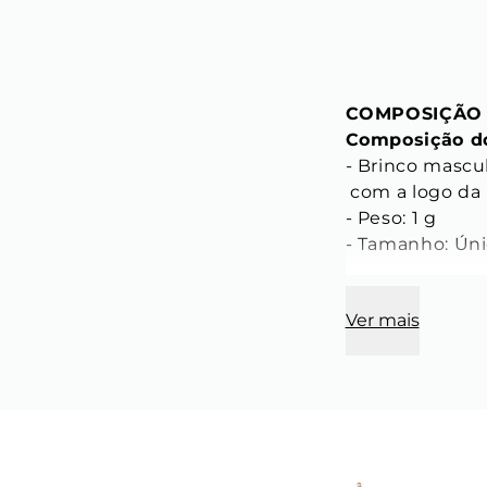
COMPOSIÇÃO
Composição do
- Brinco mascu
 com a logo da
- Peso: 1 g

- Tamanho: Únic
CARACTERÍST
Ver mais
Característica
- Comprimento
- Largura: 15 m
- Espessura: 2,
- Cor: Dourado

- Material: Aço 
- Modelo: Hug