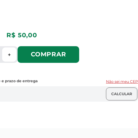
R$
50
,
00
COMPRAR
＋
Não sei meu CEP