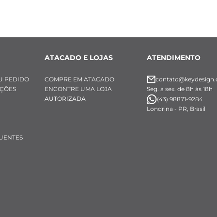
ATACADO E LOJAS
ATENDIMENTO
U PEDIDO
COMPRE EM ATACADO
contato@keydesign.
UÇÕES
ENCONTRE UMA LOJA
Seg. a sex. de 8h às 18h
AUTORIZADA
(43) 98871-9284
Londrina - PR, Brasil
UENTES