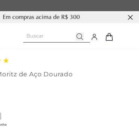
Moritz de Aço Dourado
duto similar com cor Prata