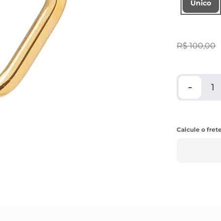
Único
R$
100
,
00
－