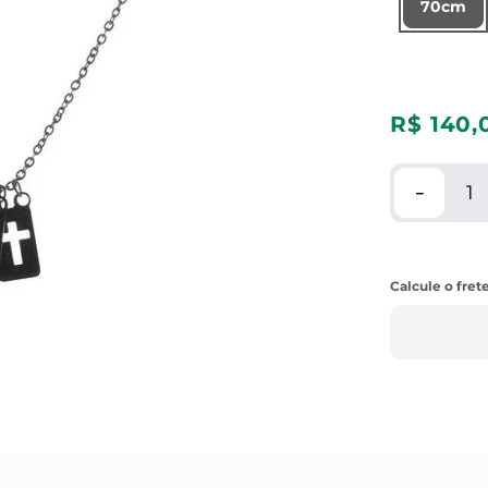
70cm
R$
140
,
－