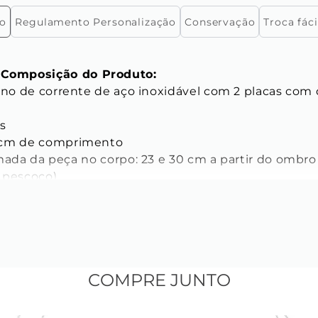
ão
Regulamento Personalização
Conservação
Troca fáci
Composição do Produto:
s 
 cm de comprimento 
mada da peça no corpo: 23 e 30 cm a partir do ombro
 pescoço) 
ICAS
s da Corrente:
 do elo: 3 mm 
o: 2,4 mm 
COMPRE JUNTO
elo: 0,6 mm 
inoxidável 