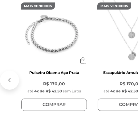
- Modelo da cor
MAIS VENDIDOS
MAIS VENDIDOS
- Fecho lagosta
Característic
- Placas no fo
gravação da cha
- Comprimento:
- Largura: 11 m
- Espessura: 0
- Cor: Preto 
Pulseira Obama Aço Prata
Escapulário Amul
- Material: Aço 
R$ 170,00
R$ 170,
- Posição das p
até
4
x de
R$ 42,50
sem juros
até
4
x de
R$ 42,5
COMPRAR
COMPR