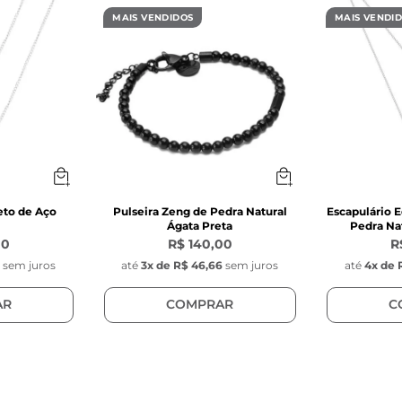
rente: Tijolinho oval com frisos 
MAIS VENDIDOS
MAIS VENDI
 de aço inoxidável preto 
as das 2 Placas com desenho de Cruz vazado:
rmato retangular com desenho de Cruz vazado no ce
ve da Key Design na lateral. 
 21,5 
m 
,9 mm 
eto de Aço
Pulseira Zeng de Pedra Natural
Escapulário E
Ágata Preta
Pedra Nat
inoxidável 
00
R$ 140,00
R
lacas: Móvel, (não é fixa na corrente)
0
sem juros
até
3
x de
R$ 46,66
sem juros
até
4
x de
AR
COMPRAR
C