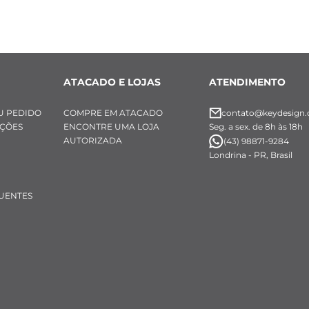
ATACADO E LOJAS
ATENDIMENTO
U PEDIDO
COMPRE EM ATACADO
contato@keydesign.
UÇÕES
ENCONTRE UMA LOJA
Seg. a sex. de 8h às 18h
AUTORIZADA
(43) 98871-9284
Londrina - PR, Brasil
UENTES