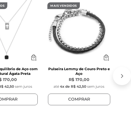
DOS
MAIS VENDIDOS
MAIS
ntro e pequena 
quilíbrio de Aço com
Pulseira Lemmy de Couro Preto e
C
ural Ágata Preta
Aço
$ 170,00
R$ 170,00
R$ 42,50
sem juros
até
4
x de
R$ 42,50
sem juros
at
OMPRAR
COMPRAR