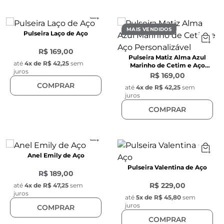
MAIS VENDIDOS
Pulseira Laço de Aço
R$ 169,00
Pulseira Matiz Alma Azul
até
4
x de
R$ 42,25
sem
Marinho de Cetim e Aço
juros
Personalizável
R$ 169,00
COMPRAR
até
4
x de
R$ 42,25
sem
juros
COMPRAR
Anel Emily de Aço
Pulseira Valentina de Aço
R$ 189,00
R$ 229,00
até
4
x de
R$ 47,25
sem
juros
até
5
x de
R$ 45,80
sem
juros
COMPRAR
COMPRAR