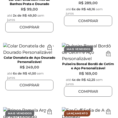
R$ 289,00
Banhos Prata e Dourado
R$ 99,00
até
6
x de
R$ 48,16
sem
juros
até
2
x de
R$ 49,50
sem
juros
COMPRAR
COMPRAR
MAIS VENDIDOS
Colar Donatela de Aço Dourado
Personalizável
Pulseira Boreal Bordô de Cetim
R$ 249,00
e Aço Personalizável
R$ 169,00
até
6
x de
R$ 41,50
sem
juros
até
4
x de
R$ 42,25
sem
juros
COMPRAR
COMPRAR
MAIS VENDIDOS
LANÇAMENTO