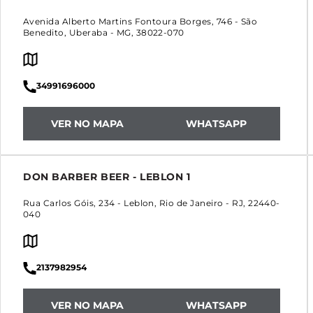
Avenida Alberto Martins Fontoura Borges, 746
-
São
Benedito
,
Uberaba
-
MG
,
38022-070
34991696000
VER NO MAPA
WHATSAPP
DON BARBER BEER - LEBLON 1
Rua Carlos Góis, 234
-
Leblon
,
Rio de Janeiro
-
RJ
,
22440-
040
2137982954
VER NO MAPA
WHATSAPP