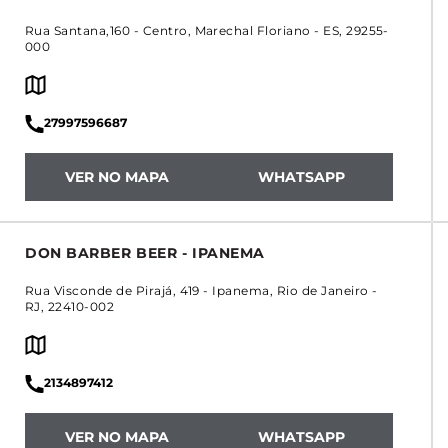
Rua Santana,160
-
Centro
,
Marechal Floriano
-
ES
,
29255-
000
27997596687
VER NO MAPA
WHATSAPP
DON BARBER BEER - IPANEMA
Rua Visconde de Pirajá, 419
-
Ipanema
,
Rio de Janeiro
-
RJ
,
22410-002
2134897412
VER NO MAPA
WHATSAPP