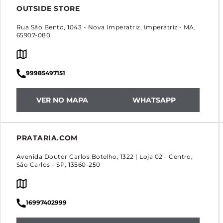
OUTSIDE STORE
Rua São Bento, 1043
-
Nova Imperatriz
,
Imperatriz
-
MA
,
65907-080
99985497151
VER NO MAPA
WHATSAPP
PRATARIA.COM
Avenida Doutor Carlos Botelho, 1322 | Loja 02
-
Centro
,
São Carlos
-
SP
,
13560-250
16997402999