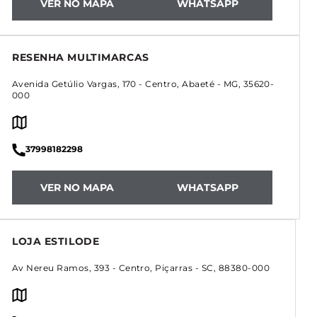
VER NO MAPA
WHATSAPP
RESENHA MULTIMARCAS
Avenida Getúlio Vargas, 170
-
Centro
,
Abaeté
-
MG
,
35620-
000
37998182298
VER NO MAPA
WHATSAPP
LOJA ESTILODE
Av Nereu Ramos, 393
-
Centro
,
Piçarras
-
SC
,
88380-000