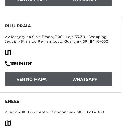
RILU PRAIA
AV Marjory da Silva Prado, 1100 | Loja 33/38 - Shopping
Jequiti
-
Praia do Pernambuco
,
Guarujá
-
SP
,
11440-000
13996485911
VER NO MAPA
WHATSAPP
ENEEB
Avenida JK, 110
-
Centro
,
Congonhas
-
MG
,
36415-000