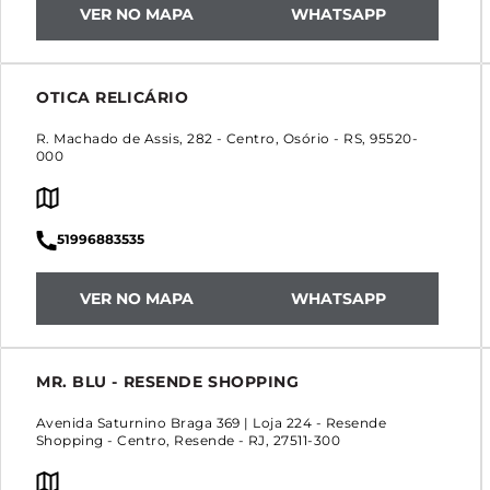
VER NO MAPA
WHATSAPP
OTICA RELICÁRIO
R. Machado de Assis, 282
-
Centro
,
Osório
-
RS
,
95520-
000
51996883535
VER NO MAPA
WHATSAPP
MR. BLU - RESENDE SHOPPING
Avenida Saturnino Braga 369 | Loja 224 - Resende
Shopping
-
Centro
,
Resende
-
RJ
,
27511-300