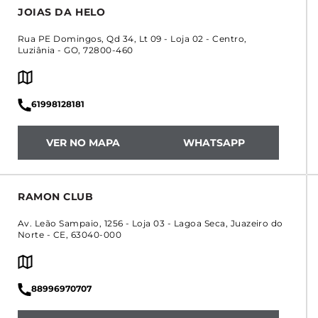
JOIAS DA HELO
Rua PE Domingos, Qd 34, Lt 09 - Loja 02
-
Centro
,
Luziânia
-
GO
,
72800-460
61998128181
VER NO MAPA
WHATSAPP
RAMON CLUB
Av. Leão Sampaio, 1256 - Loja 03
-
Lagoa Seca
,
Juazeiro do
Norte
-
CE
,
63040-000
88996970707