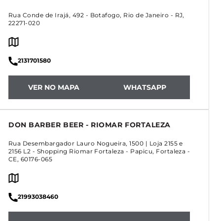
Rua Conde de Irajá, 492
-
Botafogo
,
Rio de Janeiro
-
RJ
,
22271-020
2131701580
VER NO MAPA
WHATSAPP
DON BARBER BEER - RIOMAR FORTALEZA
Rua Desembargador Lauro Nogueira, 1500 | Loja 2155 e
2156 L2 - Shopping Riomar Fortaleza
-
Papicu
,
Fortaleza
-
CE
,
60176-065
21993038460