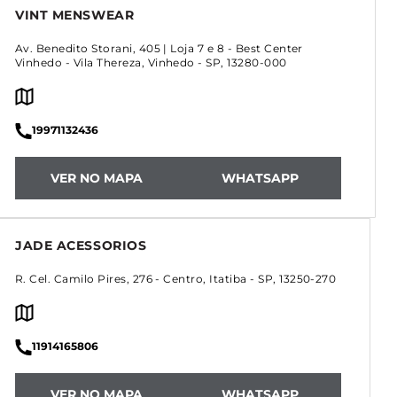
VINT MENSWEAR
Av. Benedito Storani, 405 | Loja 7 e 8 - Best Center
Vinhedo
-
Vila Thereza
,
Vinhedo
-
SP
,
13280-000
19971132436
VER NO MAPA
WHATSAPP
JADE ACESSORIOS
R. Cel. Camilo Pires, 276
-
Centro
,
Itatiba
-
SP
,
13250-270
11914165806
VER NO MAPA
WHATSAPP