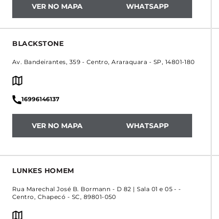
VER NO MAPA
WHATSAPP
BLACKSTONE
Av. Bandeirantes, 359
-
Centro
,
Araraquara
-
SP
,
14801-180
16996146137
VER NO MAPA
WHATSAPP
LUNKES HOMEM
Rua Marechal José B. Bormann - D 82 | Sala 01 e 05 -
-
Centro
,
Chapecó
-
SC
,
89801-050