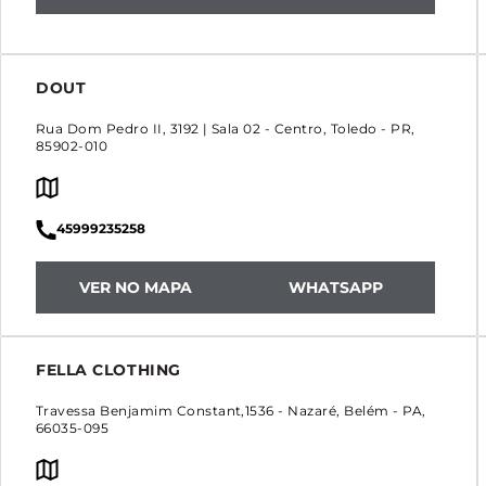
DOUT
Rua Dom Pedro II, 3192 | Sala 02
-
Centro
,
Toledo
-
PR
,
85902-010
45999235258
VER NO MAPA
WHATSAPP
FELLA CLOTHING
Travessa Benjamim Constant,1536
-
Nazaré
,
Belém
-
PA
,
66035-095