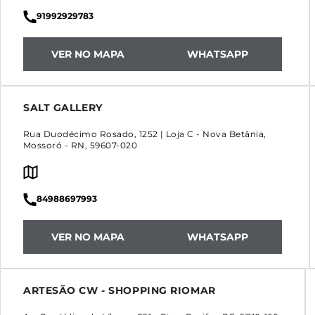
91992929783
VER NO MAPA
WHATSAPP
SALT GALLERY
Rua Duodécimo Rosado, 1252 | Loja C
-
Nova Betânia
,
Mossoró
-
RN
,
59607-020
84988697993
VER NO MAPA
WHATSAPP
ARTESÃO CW - SHOPPING RIOMAR