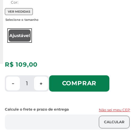
Cor:
VER MEDIDAS
Ajustável
R$
109
,
00
COMPRAR
－
＋
Não sei meu CEP