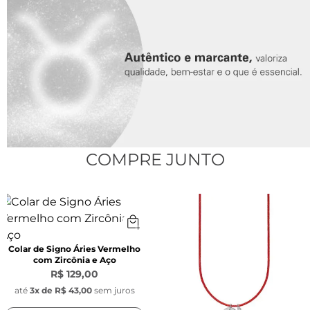
Pingente Redondo Signo:
Largura:
 1,1 mm 
Material:
 Aço inoxidável
Pingente Pedra Zircônia Azul:
Largura:
 9,5 mm x 5 mm
Material:
 Pedra Natural
Pingente Key Design:
COMPRE JUNTO
Largura:
 1 cm
Material:
 Aço inoxidável
Colar de Signo Áries Vermelho
com Zircônia e Aço
R$ 129,00
até
3
x de
R$ 43,00
sem juros