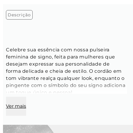
Descrição
Celebre sua essência com nossa pulseira 
feminina de signo, feita para mulheres que 
desejam expressar sua personalidade de 
forma delicada e cheia de estilo. O cordão em 
tom vibrante realça qualquer look, enquanto o 
pingente com o símbolo do seu signo adiciona 
um toque único e pessoal.
Ver mais
Tamanho:
 Ajustável
Modelo:
 Corda de cetim
Espessura:
 1 mm
Cor:
 Vermelho