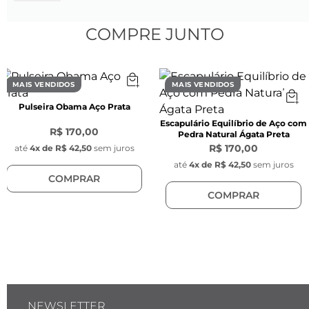
- Tamanho: 70 cm de comprimento

- Espessura: 2 mm (0,2 cm)

COMPRE JUNTO
- Cor: Preta

- Material: Aço inoxidável

- Modelo da corrente: Grumet

MAIS VENDIDOS
MAIS VENDIDOS
- Fecho lagosta de aço inoxidável na cor preta 
Pulseira Obama Aço Prata
com 1 cm de comprimento

Escapulário Equilíbrio de Aço com
- Pingente preto redondo com gravação da 
R$ 170,00
Pedra Natural Ágata Preta
chave da Key Design fixo na corrente (ao lado 
R$ 170,00
até
4
x de
R$ 42,50
sem juros
do fecho). Pingente com 1cm de diâmetro e 
até
4
x de
R$ 42,50
sem juros
COMPRAR
1cm de espessura.

COMPRAR
—-------------------------------------------------------

PULSEIRA IMÃ:
Pulseira masculina de malha de aço na cor 
preta.

- Tamanho: Ajustável para todos os tamanhos

NEWSLETTER