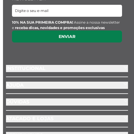
Características da Pulseira:
- Espessura: 1 cm

- Cor: Preta

10% NA SUA PRIMEIRA COMPRA!
Assine a nossa newsletter
e
receba dicas, novidades e promoções exclusivas
- Material: Malha de Aço
ENVIAR
INSTITUCIONAL
AJUDA
DÚVIDAS
ATACADO E LOJAS