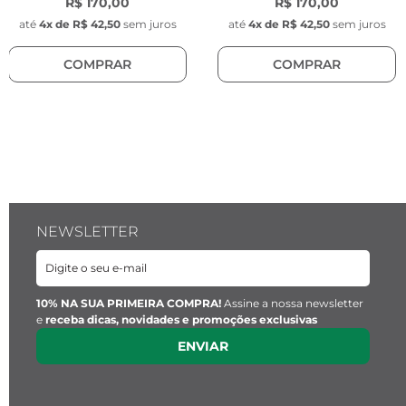
R$ 170,00
R$ 170,00
Dourado - Material: Aço inoxidável - Posição do 
até
4
x de
R$ 42,50
sem juros
até
4
x de
R$ 42,50
sem juros
pingente: Fixo no fecho
COMPRAR
COMPRAR
NEWSLETTER
10% NA SUA PRIMEIRA COMPRA!
Assine a nossa newsletter
e
receba dicas, novidades e promoções exclusivas
ENVIAR