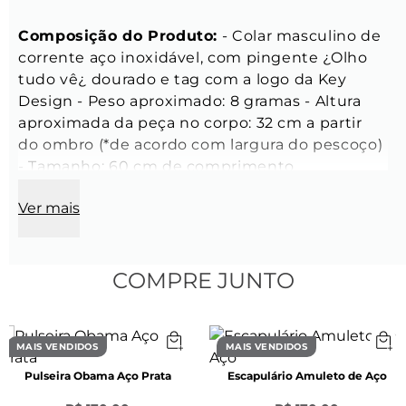
Composição do Produto:
 - Colar masculino de 
corrente aço inoxidável, com pingente ¿Olho 
tudo vê¿ dourado e tag com a logo da Key 
Design - Peso aproximado: 8 gramas - Altura 
aproximada da peça no corpo: 32 cm a partir 
do ombro (*de acordo com largura do pescoço) 
- Tamanho: 60 cm de comprimento 
Características da Corrente:
 - Espessura: 2 
Ver mais
mm - Cor: Dourado - Material: Aço inoxidável - 
Modelo da corrente: Grumet - Fecho lagosta 
de aço inoxidável dourado 
Características da 
Pingente
 - Largura: 15 mm - Comprimento: 18 
COMPRE JUNTO
mm - Espessura: 1,80 mm - Cor: Dourado - 
Material: Aço Inoxidável - Posição do Pingente: 
Móvel (não é fixo na corrente) 
Características 
MAIS VENDIDOS
MAIS VENDIDOS
do Pingente Key Design:
 - Pingente redondo 
Pulseira Obama Aço Prata
Escapulário Amuleto de Aço
com gravação da chave da Key Design - 
Diâmetro: 1 cm - Espessura: 1 mm - Cor: 