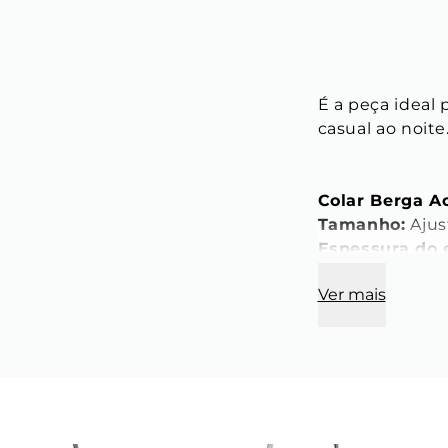
É a peça ideal 
casual ao noite
Colar Berga A
Tamanho:
 Aju
Espessura do e
Cor: 
Prata
Ver mais
Material: 
Liga 
Modelo:
 Venez
Pingente:
Comprimento:
Largura: 
30 m
Espessura:
 10
Cor: 
Prata