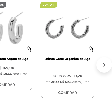
DOS
20% OFF
ela Argola de Aço
Brinco Coral Orgânico de Aço
$ 149,00
-
20
%
$ 49,66
sem juros
at
R$ 119,20
R$ 149,00
até
2
x de
R$ 59,60
sem juros
OMPRAR
COMPRAR