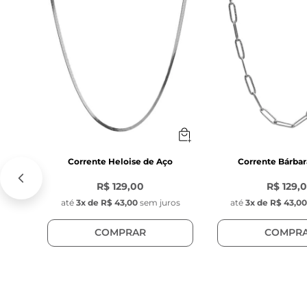
Modelo: 
Oval f
Posição:
 Móvel
Personalização
Corrente Heloise de Aço
Corrente Bárbar
R$ 129,00
R$ 129,
até
3
x de
R$ 43,00
sem juros
até
3
x de
R$ 43,0
COMPRAR
COMPR