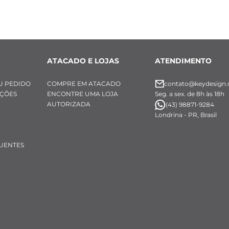
ATACADO E LOJAS
ATENDIMENTO
U PEDIDO
COMPRE EM ATACADO
contato@keydesign.
UÇÕES
ENCONTRE UMA LOJA
Seg. a sex. de 8h às 18h
AUTORIZADA
(43) 98871-9284
Londrina - PR, Brasil
UENTES