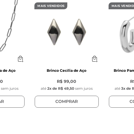
acetado e acetinado
MAIS VENDIDOS
MAIS VENDI
 (não é fixo na corrente)
: 
Logo Key Design na face posterior do pingente
a de Aço
Brinco Cecília de Aço
Brinco Pam
00
R$ 99,00
R
0
sem juros
até
2
x de
R$ 49,50
sem juros
até
3
x de
R
AR
COMPRAR
C