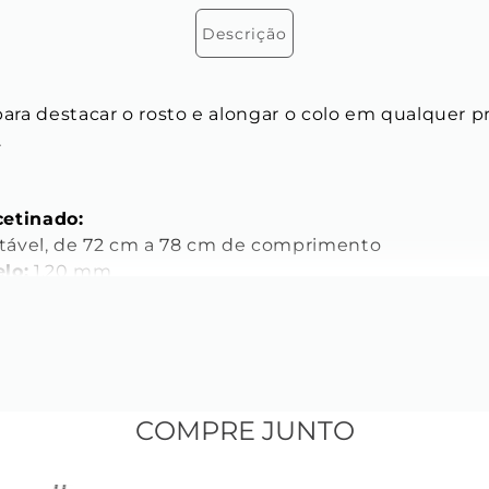
Descrição
para destacar o rosto e alongar o colo em qualquer p
.
cetinado:
stável, de 72 cm a 78 cm de comprimento
lo:
 1,20 mm
metálica
iana
 
36 mm
COMPRE JUNTO
m
 mm