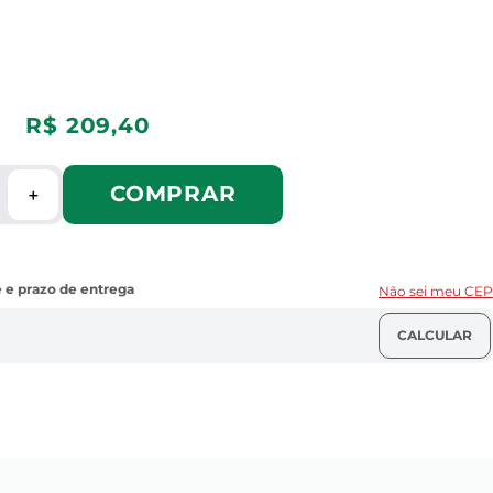
R$
209
,
40
COMPRAR
＋
Não sei meu CEP