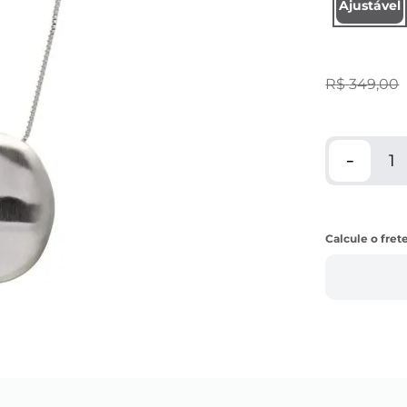
Ajustável
R$
349
,
00
－