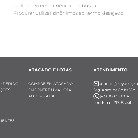
Utilizar termos genéricos na busca.
Procurar utilizar sinônimos ao termo desejado.
ATACADO E LOJAS
ATENDIMENTO
U PEDIDO
COMPRE EM ATACADO
contato@keydesign.
UÇÕES
ENCONTRE UMA LOJA
Seg. a sex. de 8h às 18h
AUTORIZADA
(43) 98871-9284
Londrina - PR, Brasil
UENTES