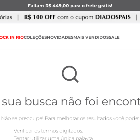
Faltam R$ 449,00 para o frete grátis!
OCK IN RIO
COLEÇÕES
NOVIDADES
MAIS VENDIDOS
SALE
 sua busca não foi encon
Não se preocupe! Para melhorar os resultados você pode:
Verificar os termos digitados.
Tentar utilizar uma única palavra.