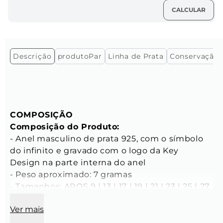
Descrição
produtoPar
Linha de Prata
Conservação
COMPOSIÇÃO
Composição do Produto:
- Anel masculino de prata 925, com o símbolo 
do infinito e gravado com o logo da Key 
Design na parte interna do anel 

- Peso aproximado: 7 gramas

- Tamanhos: AROS 9 | 13 | 17 | 19 | 21 | 23 | 25 | 27

Ver mais
CARACTERÍSTICAS
Características do Anel: