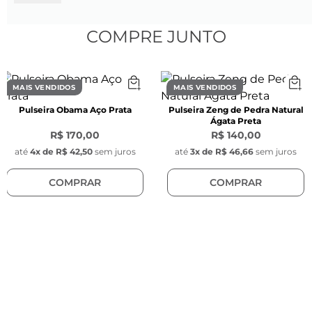
- Espessura: 3 mm

- Largura: 3 mm

COMPRE JUNTO
- Cor: Prata

- Material: Prata 925

- Modelo: Retangular com o simbolo do infinito

MAIS VENDIDOS
MAIS VENDIDOS
Pulseira Obama Aço Prata
Pulseira Zeng de Pedra Natural
SAIBA MAIS

Ágata Preta
O anel Infinite foi desenvolvido para amores 
R$ 170,00
R$ 140,00
eternos! Aqueles que ultrapassam o princípio 
até
4
x de
R$ 42,50
sem juros
até
3
x de
R$ 46,66
sem juros
da existência. Seu formato retangular carrega 
COMPRAR
COMPRAR
o símbolo desse amor eterno, o infinito. Possui 
gravação interna com a frase "I'll take care!"