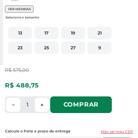
VER MEDIDAS
13
17
19
21
23
25
27
9
R$
575
,
00
R$
488
,
75
COMPRAR
－
＋
Não sei meu CEP