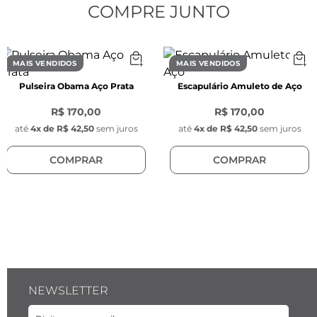
- Cor: Prata

COMPRE JUNTO
- Material: Prata 925

- Modelo:  Octogonal com ranhuras em sua 
parte superior e formato 

MAIS VENDIDOS
MAIS VENDIDOS
Pulseira Obama Aço Prata
Escapulário Amuleto de Aço
SAIBA MAIS

Para celebrar o momento mais inesquecível da 
R$ 170,00
R$ 170,00
sua vida, produzimos em prata o anel Lovers, 
até
4
x de
R$ 42,50
sem juros
até
4
x de
R$ 42,50
sem juros
com um design único, ranhuras em sua parte 
COMPRAR
COMPRAR
superior e formato octogonal. Possui gravação 
interna com a frase "I'll take care!"
NEWSLETTER