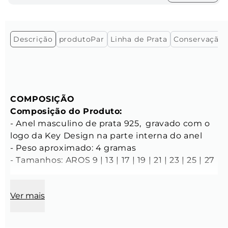
Descrição
produtoPar
Linha de Prata
Conservação
COMPOSIÇÃO
Composição do Produto:
- Anel masculino de prata 925,  gravado com o 
logo da Key Design na parte interna do anel 

- Peso aproximado: 4 gramas

- Tamanhos: AROS 9 | 13 | 17 | 19 | 21 | 23 | 25 | 27

CARACTERÍSTICAS
Ver mais
Características do Anel:
- Espessura: 3 mm

- Largura: 3 mm
