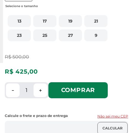
13
17
19
21
23
25
27
9
R$
500
,
00
R$
425
,
00
COMPRAR
－
＋
Não sei meu CEP