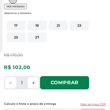
VER MEDIDAS
17
19
21
23
25
27
R$
170
,
00
R$
102
,
00
COMPRAR
－
＋
Não sei meu CEP