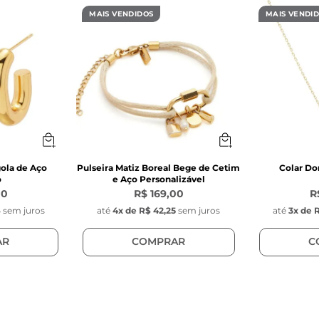
 é a escolha perfeita para quem busca um acessório 
MAIS VENDIDOS
MAIS VENDI
esign atemporal permite que ele seja usado 
sozinho
e
 ou 
empilhado com outros anéis
, criando composi
sonalizadas. Feito para quem aprecia sofisticação e
ola de Aço
Pulseira Matiz Boreal Bege de Cetim
Colar D
o
e Aço Personalizável
00
R$ 169,00
R
6
sem juros
até
4
x de
R$ 42,25
sem juros
até
3
x de
R
AR
COMPRAR
C