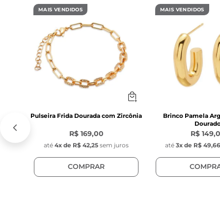
O 
Anel Bishop
MAIS VENDIDOS
MAIS VENDIDOS
versátil
. Seu d
visual elegant
modernas e per
cada detalhe.
Pulseira Frida Dourada com Zircônia
Brinco Pamela Arg
Dourad
R$ 169,00
R$ 149,
até
4
x de
R$ 42,25
sem juros
até
3
x de
R$ 49,6
COMPRAR
COMPR