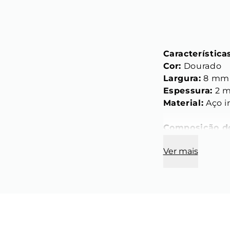
Característica
Cor:
 Dourado
Largura:
 8 mm
Espessura:
 2 
Material:
 Aço 
Composição d
Anel masculin
Ver mais
duradouro e re
Design 
minimal
Possui 
gravaçã
à peça.
Confira o gui
Saiba Mais