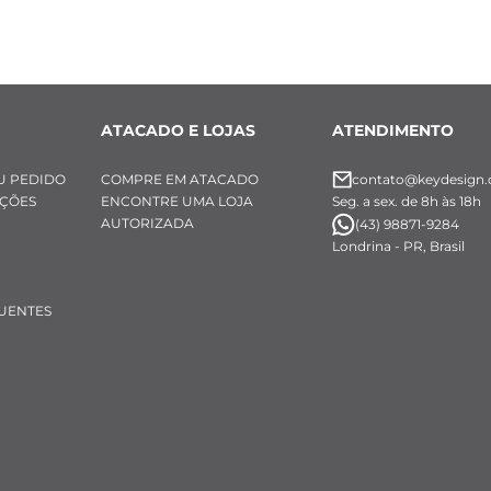
ATACADO E LOJAS
ATENDIMENTO
U PEDIDO
COMPRE EM ATACADO
contato@keydesign.
UÇÕES
ENCONTRE UMA LOJA
Seg. a sex. de 8h às 18h
AUTORIZADA
(43) 98871-9284
Londrina - PR, Brasil
UENTES