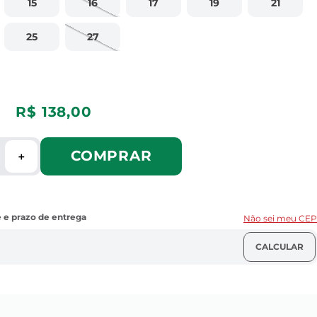
15
16
17
19
21
25
27
R$
138
,
00
COMPRAR
＋
Não sei meu CEP