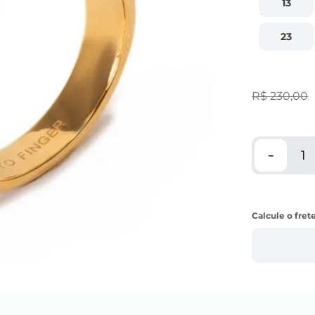
13
23
R$
230
,
00
－