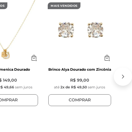
clássico e 
DOS
MAIS VENDIDOS
MAIS
 para um 
ções 
 qualidade em 
omenica Dourado
Brinco Alya Dourado com Zircônia
Pul
$ 149,00
R$ 99,00
$ 49,66
sem juros
até
2
x de
R$ 49,50
sem juros
at
OMPRAR
COMPRAR