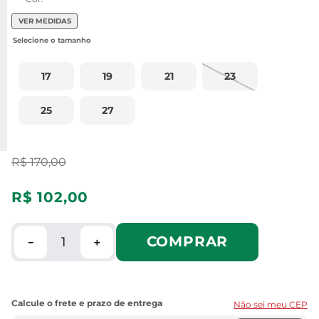
VER MEDIDAS
17
19
21
23
25
27
R$
170
,
00
R$
102
,
00
COMPRAR
－
＋
Não sei meu CEP