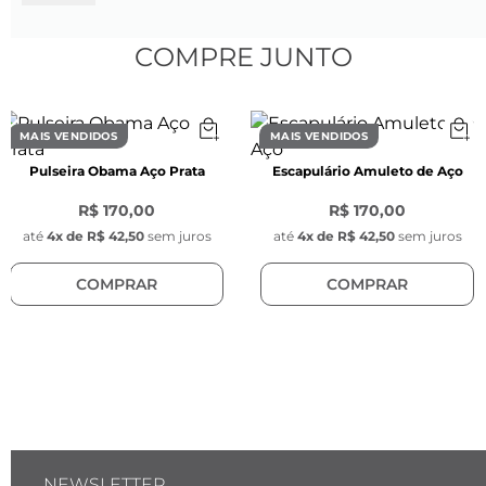
Base do anel: 
Largura de 8mm; espessura de 3mm;
COMPRE JUNTO
Cor preta;
Material em aço inoxidável.
Aro: 
MAIS VENDIDOS
MAIS VENDIDOS
Formato anatômico para melhor ajuste e 
Pulseira Obama Aço Prata
Escapulário Amuleto de Aço
conforto;
Superfície resistente ao desgaste, 
R$ 170,00
R$ 170,00
proporcionando longa durabilidade.
até
4
x de
R$ 42,50
sem juros
até
4
x de
R$ 42,50
sem juros
COMPRAR
COMPRAR
Confira o guia de medidas disponível no 
topo da página
NEWSLETTER