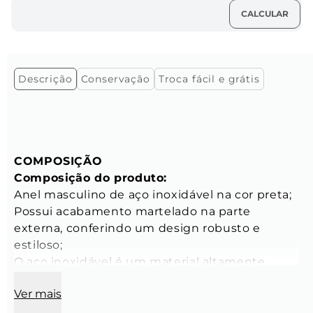
Descrição
Conservação
Troca fácil e grátis
COMPOSIÇÃO
Composição do produto: 
Anel masculino de aço inoxidável na cor preta;
Possui acabamento martelado na parte 
externa, conferindo um design robusto e 
estiloso;
O aço inoxidável é um material altamente 
resistente, garantindo durabilidade e 
Ver mais
sofisticação.