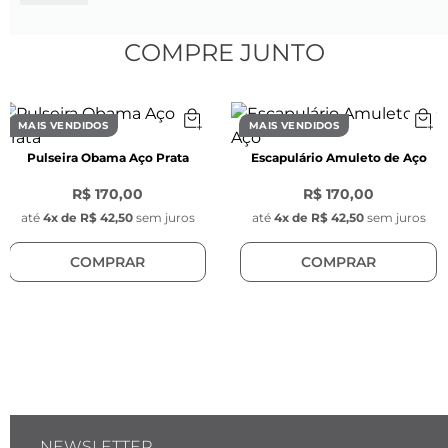
Espessura: 3 mm;
Cor: Preta;
COMPRE JUNTO
Material: Aço inoxidável;
Aro:
MAIS VENDIDOS
MAIS VENDIDOS
Formato anatômico para um ajuste 
Pulseira Obama Aço Prata
Escapulário Amuleto de Aço
confortável e seguro;
Disponível nos tamanhos: 17, 19, 21, 23, 25 e 27;
R$ 170,00
R$ 170,00
Superfície resistente ao desgaste, 
até
4
x de
R$ 42,50
sem juros
até
4
x de
R$ 42,50
sem juros
proporcionando uma longa durabilidade e 
COMPRAR
COMPRAR
preservando a estética da peça ao longo do 
tempo;
Saiba mais
Com linhas geométricas que nunca saem de 
moda, este anel é inspirado no design clássico 
de grandes nomes da moda, como a famosa 
NEWSLETTER