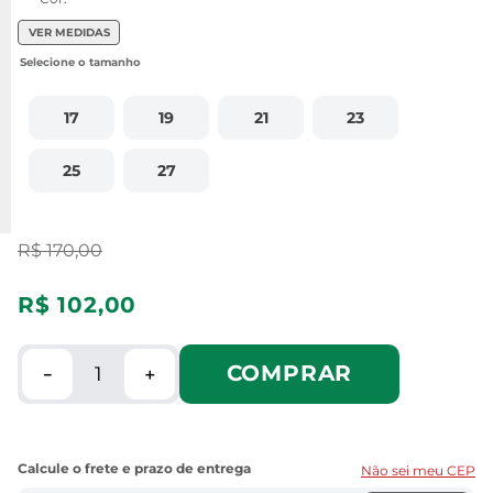
VER MEDIDAS
17
19
21
23
25
27
R$
170
,
00
R$
102
,
00
COMPRAR
－
＋
Não sei meu CEP