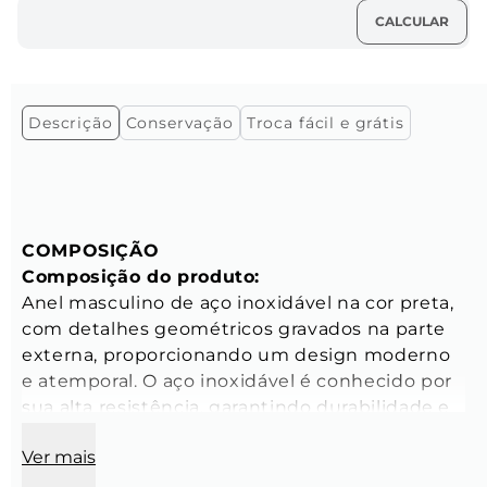
Descrição
Conservação
Troca fácil e grátis
COMPOSIÇÃO
Composição do produto:
Anel masculino de aço inoxidável na cor preta, 
com detalhes geométricos gravados na parte 
externa, proporcionando um design moderno 
e atemporal. O aço inoxidável é conhecido por 
sua alta resistência, garantindo durabilidade e 
sofisticação em cada detalhe.
Ver mais
Base do anel:
Largura: 8 mm;