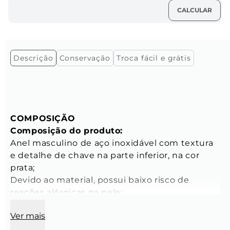
Descrição
Conservação
Troca fácil e grátis
COMPOSIÇÃO
Composição do produto:
Anel masculino de aço inoxidável com textura 
e detalhe de chave na parte inferior, na cor 
prata;
Devido ao material, possui baixo risco de 
reações alérgicas na pele;
Ver mais
Base do anel:
Largura: 9 mm;