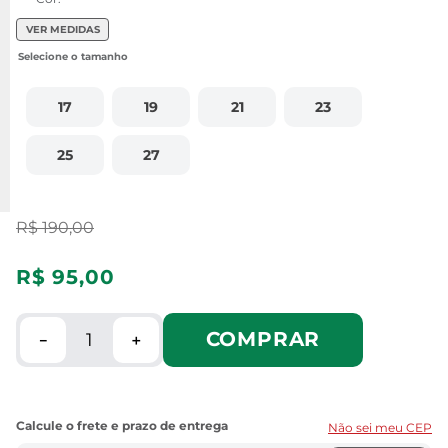
VER MEDIDAS
17
19
21
23
25
27
R$
190
,
00
R$
95
,
00
COMPRAR
－
＋
Não sei meu CEP