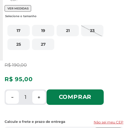
VER MEDIDAS
17
19
21
23
25
27
R$
190
,
00
R$
95
,
00
COMPRAR
－
＋
Não sei meu CEP