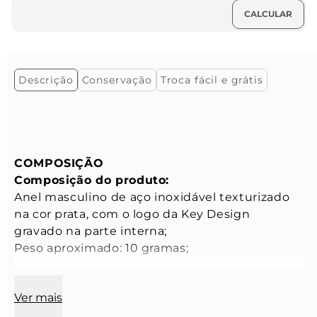
Descrição
Conservação
Troca fácil e grátis
COMPOSIÇÃO
Composição do produto:
Anel masculino de aço inoxidável texturizado 
na cor prata, com o logo da Key Design 
gravado na parte interna;
Peso aproximado: 10 gramas;
Base do anel:
Ver mais
Largura: 8 mm;
Espessura: 2 mm;