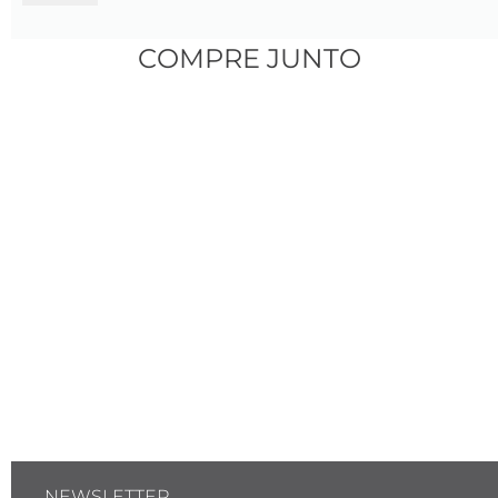
Acabamento texturizado com efeito de linha 
de aço polido;
COMPRE JUNTO
Aro:
Formato anatômico para melhor ajuste e 
conforto;
Superfície resistente a riscos e oxidação;
Observação:
 O diâmetro interno pode 
apresentar uma variação média de ±0,15 mm 
entre os aros;
Confira o guia de medidas disponível no 
topo da página
NEWSLETTER