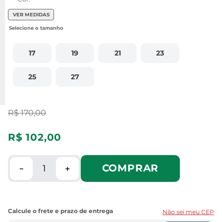
VER MEDIDAS
17
19
21
23
25
27
R$
170
,
00
R$
102
,
00
COMPRAR
－
＋
Não sei meu CEP