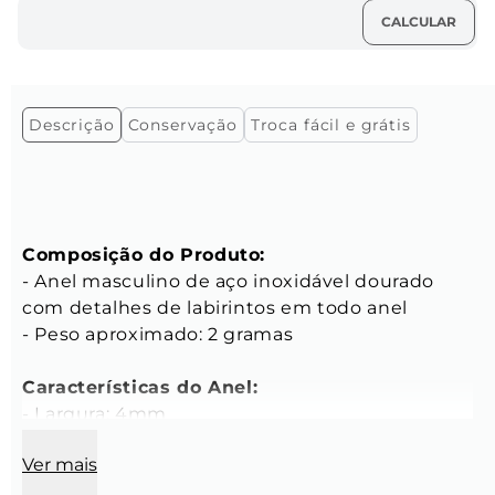
Descrição
Conservação
Troca fácil e grátis
Composição do Produto:
- Anel masculino de aço inoxidável dourado 
com detalhes de labirintos em todo anel 
- Peso aproximado: 2 gramas 
Características do Anel:
- Largura: 4mm 
- Espessura: 2mm 
Ver mais
- Cor: Dourado 
- Material: Aço Inoxidável 