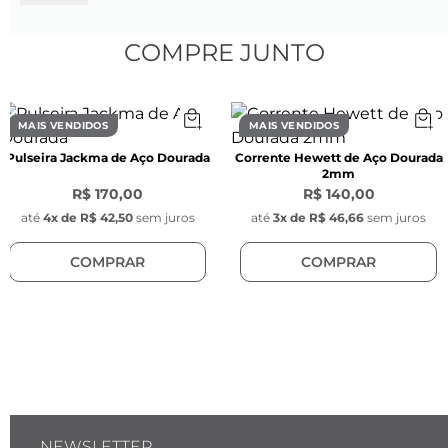
- Modelo: Anel Forcis 
COMPRE JUNTO
Confira o guia de medidas disponível no 
topo da página
MAIS VENDIDOS
MAIS VENDIDOS
* Há uma variação de diâmetro interno de aro 
Pulseira Jackma de Aço Dourada
Corrente Hewett de Aço Dourada
para aro, em média + - 0,15 mm de diferença 
2mm
R$ 170,00
R$ 140,00
SAIBA MAIS 
até
4
x de
R$ 42,50
sem juros
até
3
x de
R$ 46,66
sem juros
O Anel Forcis, incorpora uma silhueta artística 
COMPRAR
COMPRAR
de traços fortes e pode ser combinado com 
outros anéis em gold ou silver.
NEWSLETTER