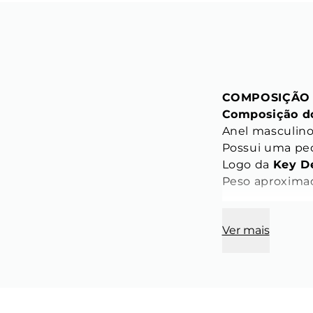
COMPOSIÇÃO
Composição do
Anel masculino
Possui uma ped
Logo da 
Key D
Peso aproximad
Base do Anel:
Ver mais
Largura: 12 mm
Espessura: 5,4
Aro:
Largura: 4 mm;