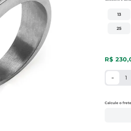
13
25
R$
230
,
－