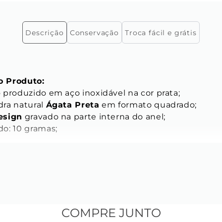
Descrição
Conservação
Troca fácil e grátis
 Produto:
 produzido em aço inoxidável na cor prata;
ra natural 
Ágata Preta
 em formato quadrado;
esign
 gravado na parte interna do anel;
o: 10 gramas;
;
 mm.
COMPRE JUNTO