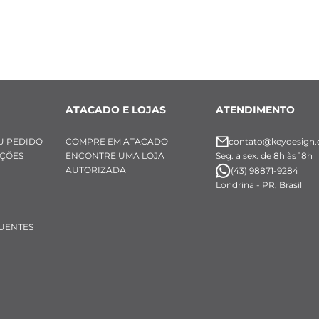
ATACADO E LOJAS
ATENDIMENTO
U PEDIDO
COMPRE EM ATACADO
contato@keydesign.
UÇÕES
ENCONTRE UMA LOJA
Seg. a sex. de 8h às 18h
AUTORIZADA
(43) 98871-9284
Londrina - PR, Brasil
UENTES