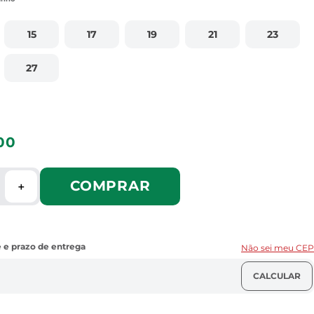
15
17
19
21
23
27
00
COMPRAR
＋
Não sei meu CEP