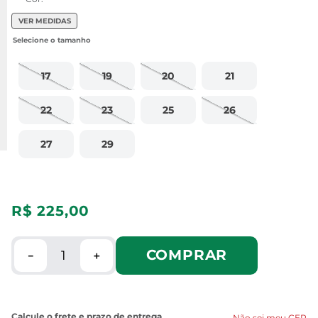
VER MEDIDAS
17
19
20
21
22
23
25
26
27
29
R$
225
,
00
COMPRAR
－
＋
Não sei meu CEP