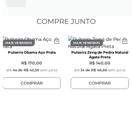
Para informações sobre os tamanhos consulte 
o Guia de Medidas no topo da página.

COMPRE JUNTO
Saiba mais: O Anel TM marca presença com 
sua cor e detalhes únicos, simbolizando a 
MAIS VENDIDOS
MAIS VENDIDOS
mistura de elementos trazendo modernidade
Pulseira Obama Aço Prata
Pulseira Zeng de Pedra Natural
Ágata Preta
R$ 170,00
R$ 140,00
até
4
x de
R$ 42,50
sem juros
até
3
x de
R$ 46,66
sem juros
COMPRAR
COMPRAR