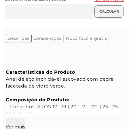
Descrição
Conservação
Troca fácil e grátis
Características do Produto
Anel de aço inoxidável escovado com pedra 
facetada de vidro verde.

Composição do Produto:
- Tamanhos: AROS 17 | 19 | 20  | 21 | 22  | 23 | 25 | 
26 |  27 | 29

- Cor: Prata

Ver mais
- Feita com criação Key Design
