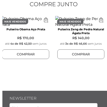
CARACTERÍSTICAS
COMPRE JUNTO
Características da Cuff:
- Diâmetro interno: 65 mm

- Espessura: 6 mm

MAIS VENDIDOS
MAIS VENDIDOS
- Cor: Dourado

Pulseira Obama Aço Prata
Pulseira Zeng de Pedra Natural
- Material: Aço inoxidável

Ágata Preta
- Modelo: Orgânico 

R$ 170,00
R$ 140,00
até
4
x de
R$ 42,50
sem juros
até
3
x de
R$ 46,66
sem juros
O revestimento iônico oferece alta resistência 
COMPRAR
COMPRAR
ao desgaste, corrosão e temperatura, 
aumentando a durabilidade de superfícies 
metálicas.
NEWSLETTER