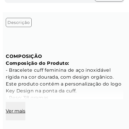
Descrição
COMPOSIÇÃO
Composição do Produto:
- Bracelete cuff feminina de aço inoxidável 
rígida na cor dourada, com design orgânico. 
Este produto contém a personalização do logo 
Key Design na ponta da cuff.

- Peso: 38 gramas

- Tamanho: Único, com 3,5cm na abertura

Ver mais
- Banho: Produto banhado a ouro

- Processo: Revestimento iônico
