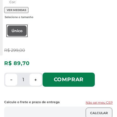
Cor:
VER MEDIDAS
Único
R$
299
,
00
R$
89
,
70
COMPRAR
－
＋
Não sei meu CEP