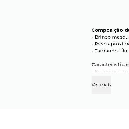
Composição do
- Brinco mascu
- Peso aproxima
- Tamanho: Úni
Característica
- Espessura: 3
- Cor: Prata

Ver mais
- Material: Aço 
- Modelo: Hexag
Saiba mais:

Uma releitura 
é perfeito para