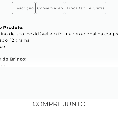
Descrição
Conservação
Troca fácil e grátis
 Produto:
lino de aço inoxidável em forma hexagonal na cor pra
do: 12 grama

co

s do Brinco:
mm

Inoxidável

onal (6 lados)

COMPRE JUNTO
do básico brinco de argola, em um tamanho médio he
 compor looks com vários acessórios sem carregar o v