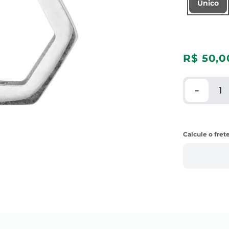
Único
R$
50
,
0
－