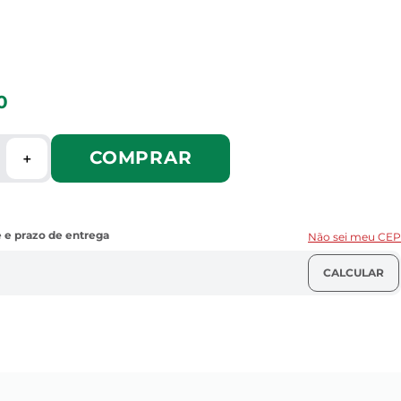
0
COMPRAR
＋
Não sei meu CEP