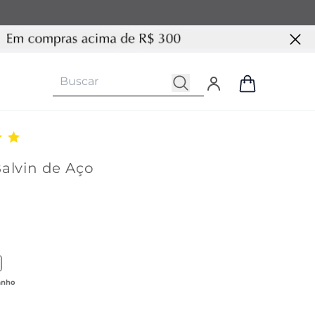
alvin de Aço
 produto similar com cor Dourada