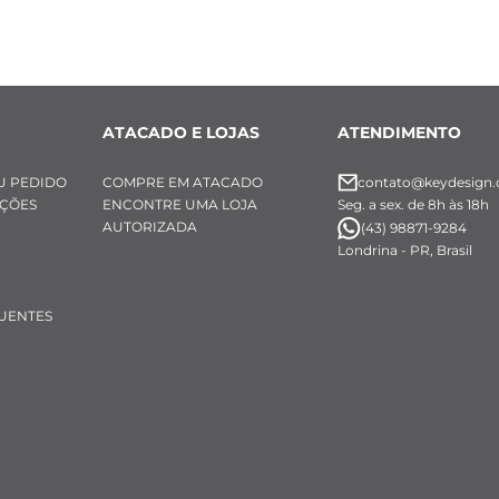
ATACADO E LOJAS
ATENDIMENTO
U PEDIDO
COMPRE EM ATACADO
contato@keydesign.
UÇÕES
ENCONTRE UMA LOJA
Seg. a sex. de 8h às 18h
AUTORIZADA
(43) 98871-9284
Londrina - PR, Brasil
UENTES