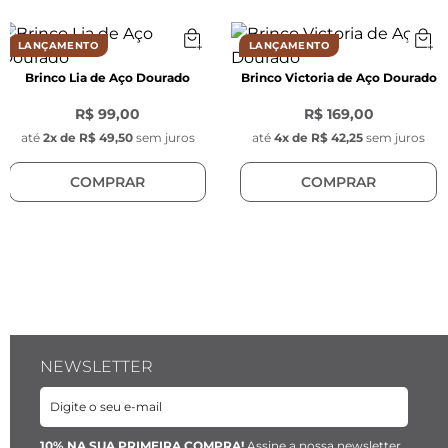
CARACTERÍSTICAS
Características dos Brincos:
LANÇAMENTO
LANÇAMENTO
- Comprimento: 18 mm

Brinco Lia de Aço Dourado
Brinco Victoria de Aço Dourado
- Largura: 10 mm

- Espessura: 5 mm

R$ 99,00
R$ 169,00
- Cor: Prata 

até
2
x de
R$ 49,50
sem juros
até
4
x de
R$ 42,25
sem juros
- Modelo: Ondas petit

COMPRAR
COMPRAR
- Tarraxas arredondadas na cor prata banhadas 
a paládio, com 7mm de espessura.

O processo galvânico é um processo químico 
de revestimento metálico homogêneo que 
confere maior resistência a oxidação e 
proteção das peças.
NEWSLETTER
10% NA SUA PRIMEIRA COMPRA!
Assine a nossa newsletter