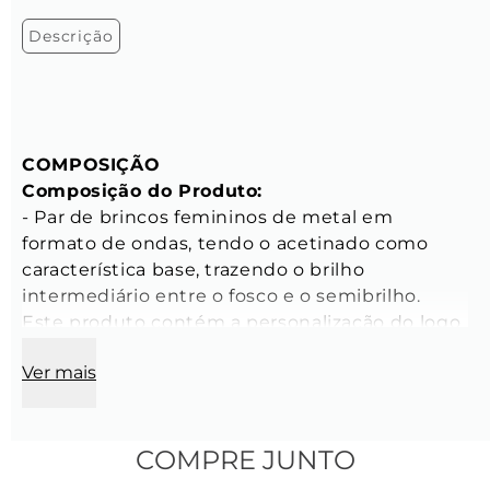
Descrição
COMPOSIÇÃO
Composição do Produto:
- Par de brincos femininos de metal em 
formato de ondas, tendo o acetinado como 
característica base, trazendo o brilho 
intermediário entre o fosco e o semibrilho. 
Este produto contém a personalização do logo 
da Key Design na tarraxa.

Ver mais
- Peso aproximado: 11 gramas

- Tamanho: Único

- Banho: Produto banhado a paládio

- Processo: Galvânico

COMPRE JUNTO