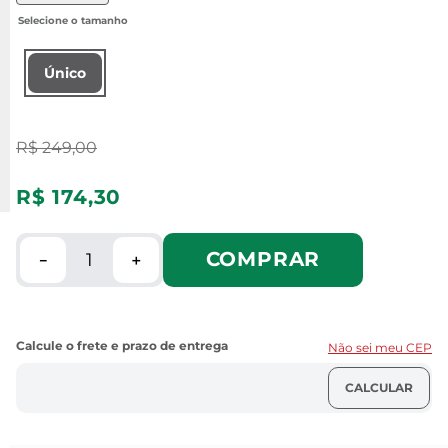
Único
R$
249
,
00
R$
174
,
30
COMPRAR
－
＋
Não sei meu CEP