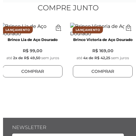
Peso:
 8,6 g
COMPRE JUNTO
Cor:
 Mix de banhos Prata e Dourado
Material:
 Liga metálica nobre
Modelo:
 Argola Meia lua
LANÇAMENTO
LANÇAMENTO
Tarraxas:
 Borboleta
Brinco Lia de Aço Dourado
Brinco Victoria de Aço Dourado
Banho:
 Banhado a ouro (de 16k a 18k) e ródio 
prata, com camada de verniz protetora e 
R$ 99,00
R$ 169,00
acabamento antialérgico
até
2
x de
R$ 49,50
sem juros
até
4
x de
R$ 42,25
sem juros
COMPRAR
COMPRAR
NEWSLETTER