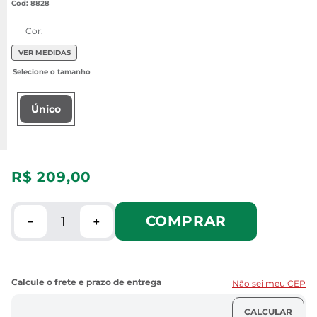
:
8828
Cor:
VER MEDIDAS
Único
R$
209
,
00
COMPRAR
－
＋
Não sei meu CEP