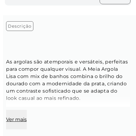
Descrição
As argolas são atemporais e versáteis, perfeitas 
para compor qualquer visual. A Meia Argola 
Lisa com mix de banhos combina o brilho do 
dourado com a modernidade da prata, criando 
um contraste sofisticado que se adapta do 
look casual ao mais refinado.
Brincos:
Ver mais
Comprimento:
 4 mm
Largura:
 4 mm
Espessura:
 4,5 mm