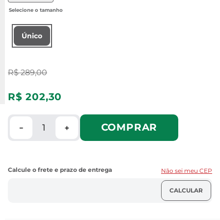
Único
R$
289
,
00
R$
202
,
30
COMPRAR
－
＋
Não sei meu CEP