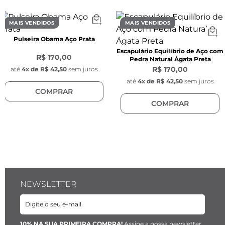
Peso:
 26,90 g
Cor: 
Prata
MAIS VENDIDOS
MAIS VENDIDOS
Material: 
Liga metálica nobre, banhado a ródio.
Pulseira Obama Aço Prata
Escapulário Equilíbrio de Aço com
R$ 170,00
Pedra Natural Ágata Preta
R$ 170,00
até
4
x de
R$ 42,50
sem juros
até
4
x de
R$ 42,50
sem juros
COMPRAR
COMPRAR
NEWSLETTER
10% NA SUA PRIMEIRA COMPRA!
Assine a nossa newsletter