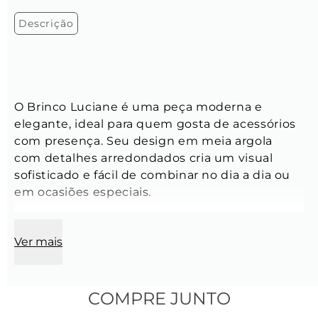
Descrição
O Brinco Luciane é uma peça moderna e 
elegante, ideal para quem gosta de acessórios 
com presença. Seu design em meia argola 
com detalhes arredondados cria um visual 
sofisticado e fácil de combinar no dia a dia ou 
em ocasiões especiais. 
Ver mais
Tamanho:
 Único
Modelo:
 Meia argola com gomos lisos, estilo 
croissant
Largura:
 4 cm
COMPRE JUNTO
Espessura:
 1,3 cm