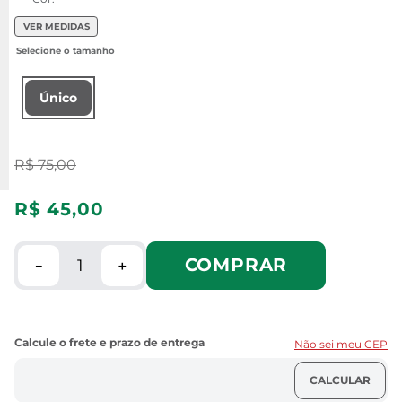
VER MEDIDAS
Único
R$
75
,
00
R$
45
,
00
COMPRAR
－
＋
Não sei meu CEP