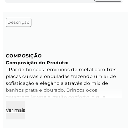
Descrição
COMPOSIÇÃO
Composição do Produto:
- Par de brincos femininos de metal com três 
placas curvas e onduladas trazendo um ar de 
sofisticação e elegância através do mix de 
banhos prata e dourado. Brincos ocos 
garantem leveza e muito conforto, o que 
permite você usar em qualquer ocasião. Este 
Ver mais
produto contém a personalização do logo da 
Key Design na tarraxa.

- Peso: 13 gramas
