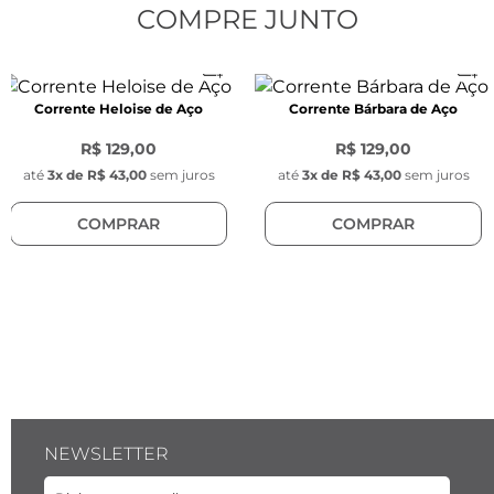
- Tamanho: Único

COMPRE JUNTO
CARACTERÍSTICAS
Características dos Brincos:
Corrente Heloise de Aço
Corrente Bárbara de Aço
- Comprimento: 41 mm

- Largura: 11 mm

R$ 129,00
R$ 129,00
- Espessura: 1,3 mm

até
3
x de
R$ 43,00
sem juros
até
3
x de
R$ 43,00
sem juros
- Cor: Dourado e prata

COMPRAR
COMPRAR
- Posição: Fixo

- Tarraxas arredondadas na cor dourada 
banhadas a ouro, com 7mm de espessura.
NEWSLETTER