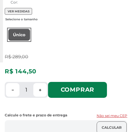
Cor:
VER MEDIDAS
Único
R$
289
,
00
R$
144
,
50
COMPRAR
－
＋
Não sei meu CEP