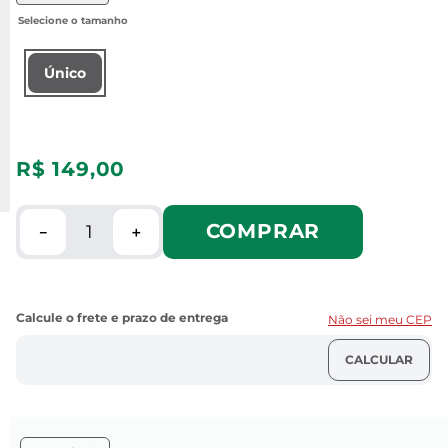
Único
R$
149
,
00
COMPRAR
－
＋
Não sei meu CEP