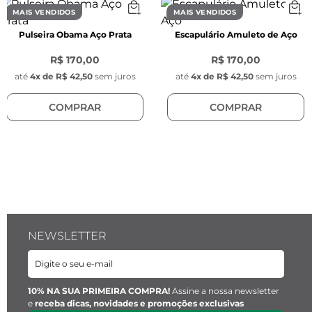
- Modelo: Meia argola liso oval grosso

MAIS VENDIDOS
MAIS VENDIDOS
- Tarraxas arredondadas na cor prata, com 
Pulseira Obama Aço Prata
Escapulário Amuleto de Aço
7mm de espessura.
R$ 170,00
R$ 170,00
até
4
x de
R$ 42,50
sem juros
até
4
x de
R$ 42,50
sem juros
COMPRAR
COMPRAR
NEWSLETTER
10% NA SUA PRIMEIRA COMPRA!
Assine a nossa newsletter
e
receba dicas, novidades e promoções exclusivas