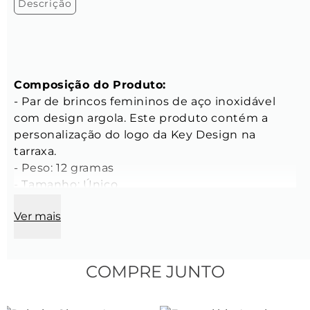
Descrição
Composição do Produto:
- Par de brincos femininos de aço inoxidável 
com design argola. Este produto contém a 
personalização do logo da Key Design na 
tarraxa.

- Peso: 12 gramas

- Tamanho: Único

Ver mais
CARACTERÍSTICAS
Características dos Brincos:
- Comprimento: 22 mm

- Espessura: 5 mm

COMPRE JUNTO
- Cor: Prata

- Material:  Aço inoxidável 
