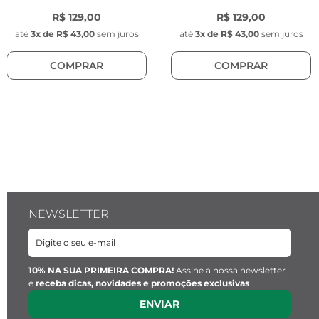
- Comprimento: 23 mm

R$ 129,00
R$ 129,00
- Largura: 17 mm

até
3
x de
R$ 43,00
sem juros
até
3
x de
R$ 43,00
sem juros
- Espessura: 2 mm

COMPRAR
COMPRAR
- Cor: Dourado e prata

- Modelo: Dupla Curvilínea

- Tarraxas arredondadas na cor dourada 
banhadas a ouro, com 7mm de espessura.

O processo galvânico é um processo químico 
de revestimento metálico homogêneo que 
confere maior resistência a oxidação e 
proteção das peças.
NEWSLETTER
10% NA SUA PRIMEIRA COMPRA!
Assine a nossa newsletter
e
receba dicas, novidades e promoções exclusivas
ENVIAR