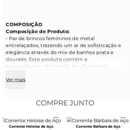
COMPOSIÇÃO
Composição do Produto:
- Par de brincos femininos de metal 
entrelaçados, trazendo um ar de sofisticação e 
elegância através do mix de banhos prata e 
dourado. Este produto contém a 
personalização do logo da Key Design na 
tarraxa.

Ver mais
- Peso aproximado: 11 gramas

- Tamanho: Único

- Banho: Produto banhado a ouro 18K e paládio

- Processo: Galvânico

COMPRE JUNTO
CARACTERÍSTICAS
Corrente Heloise de Aço
Corrente Bárbara de Aço
Características dos Brincos: