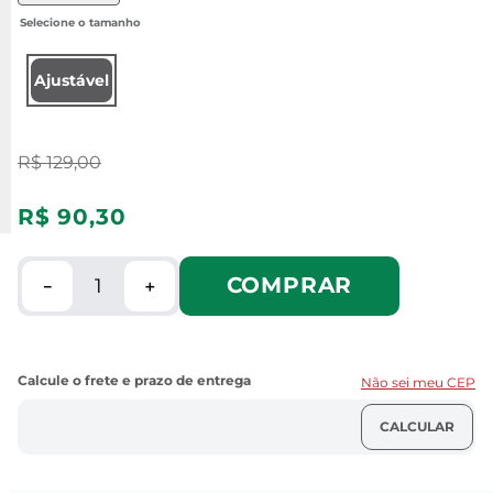
Ajustável
R$
129
,
00
R$
90
,
30
COMPRAR
－
＋
Não sei meu CEP