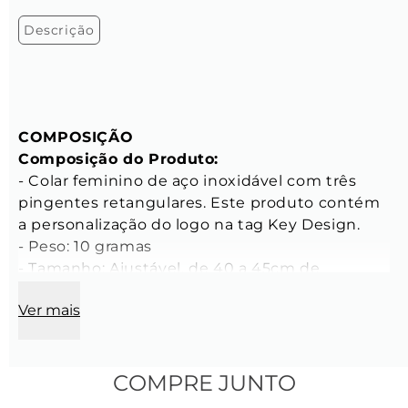
Descrição
COMPOSIÇÃO
Composição do Produto:
- Colar feminino de aço inoxidável com três 
pingentes retangulares. Este produto contém 
a personalização do logo na tag Key Design.

- Peso: 10 gramas

- Tamanho: Ajustável, de 40 a 45cm de 
comprimento

Ver mais
- Altura aproximada da peça no corpo: 20 cm a 
partir do ombro (*de acordo com largura do 
pescoço)

COMPRE JUNTO
CARACTERÍSTICAS