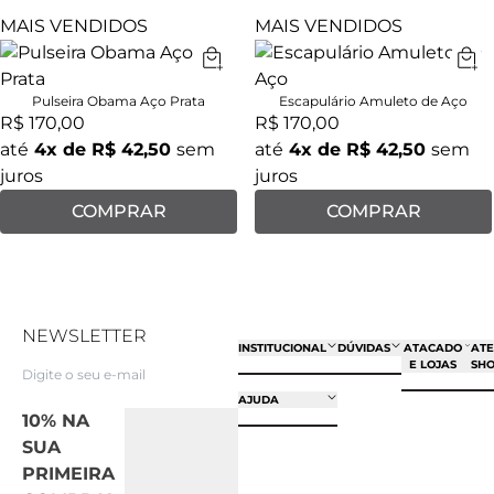
MAIS VENDIDOS
MAIS VENDIDOS
Pulseira Obama Aço Prata
Escapulário Amuleto de Aço
R$ 170,00
R$ 170,00
até
4
x de
R$ 42,50
sem
até
4
x de
R$ 42,50
sem
juros
juros
COMPRAR
COMPRAR
NEWSLETTER
INSTITUCIONAL
DÚVIDAS
ATACADO
AT
E LOJAS
SH
AJUDA
10% NA
SUA
PRIMEIRA