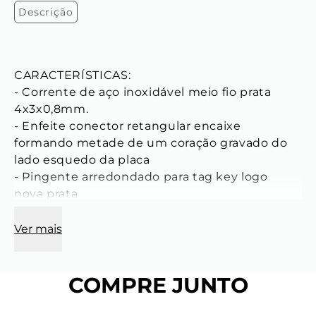
Descrição
CARACTERÍSTICAS:

- Corrente de aço inoxidável meio fio prata 
4x3x0,8mm.

- Enfeite conector retangular encaixe 
formando metade de um coração gravado do 
lado esquedo da placa

- Pingente arredondado para tag key logo 
nova prata

- Argolas de aço inoxidável aberta prata

- Corrente extensor de aço inoxidável prata

Ver mais
Composição:

- Tamanho: Ajustável| de 46cm a 50cm

COMPRE JUNTO
- Cor: Prata