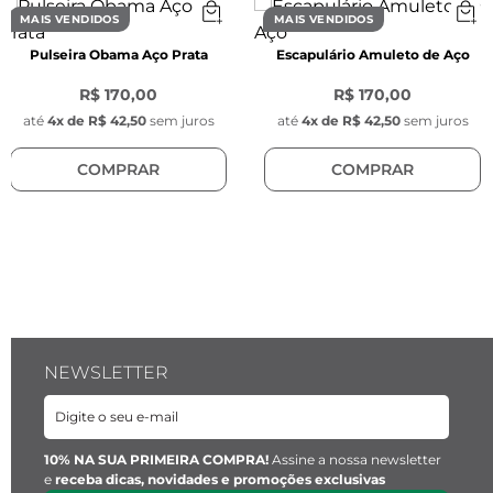
Comprimento do elo :
 4mm x 2mm x 1mm
MAIS VENDIDOS
MAIS VENDIDOS
Pulseira Obama Aço Prata
Escapulário Amuleto de Aço
Fecho:
 Lagosta
R$ 170,00
R$ 170,00
Material:
 Aço inoxidável Preto.
até
4
x de
R$ 42,50
sem juros
até
4
x de
R$ 42,50
sem juros
COMPRAR
COMPRAR
Pingente Key Design:
Diâmetro:
 1 mm
Espessura:
 1 mm
NEWSLETTER
Material:
 Aço inoxidável
10% NA SUA PRIMEIRA COMPRA!
Assine a nossa newsletter
e
receba dicas, novidades e promoções exclusivas