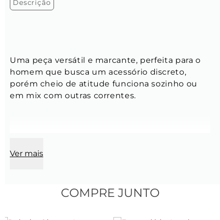
Descrição
Uma peça versátil e marcante, perfeita para o 
homem que busca um acessório discreto, 
porém cheio de atitude funciona sozinho ou 
em mix com outras correntes.
Corrente:
Ver mais
Comprimento:
 60 cm
Modelo:
 Corrente Grumet e Cartier Retangular.
COMPRE JUNTO
Comprimento do elo:
 3mm x 2mm x 0,6mm