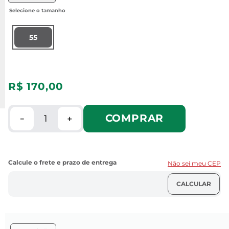
55
R$
170
,
00
COMPRAR
－
＋
Não sei meu CEP