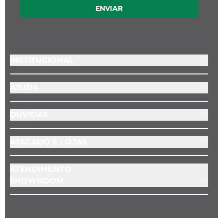
ENVIAR
Key Design

- Diâmetro: 1 cm

- Espessura: 1 mm 

- Cor: Prata

- Material: Aço inoxidável 

INSTITUCIONAL
- Posição do pingente: Fixo no fecho
AJUDA
DÚVIDAS
ATACADO E LOJAS
ATENDIMENTO
SHOWROOM