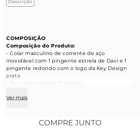
Descrição
COMPOSIÇÃO
Composição do Produto:
- Colar masculino de corrente de aço 
inoxidável com 1 pingente estrela de Davi e 1 
pingente redondo com o logo da Key Design 
prata

- Peso aproximado: 5 gramas

- Tamanho: 60 cm de comprimento

Ver mais
- Altura aproximada da peça no corpo: 30cm a 
partir do ombro (*de acordo com largura do 
pescoço)

COMPRE JUNTO
CARACTERÍSTICAS
Características Corrente: