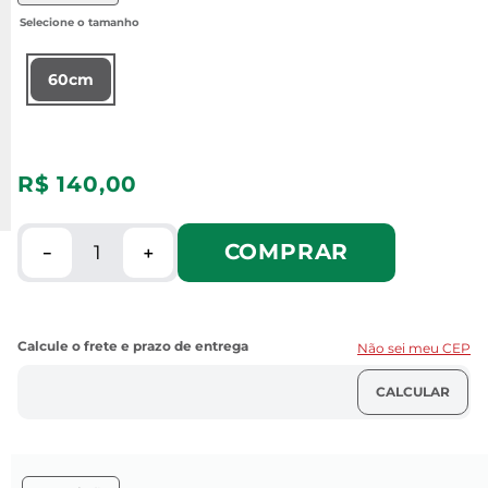
60cm
R$
140
,
00
COMPRAR
－
＋
Não sei meu CEP